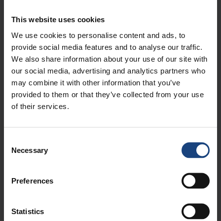
This website uses cookies
We use cookies to personalise content and ads, to
Reparatur an einer
Herstellung einer Kurbelwelle
provide social media features and to analyse our traffic.
konventionellen
We also share information about your use of our site with
Drehmaschine
our social media, advertising and analytics partners who
may combine it with other information that you’ve
provided to them or that they’ve collected from your use
of their services.
Consent
Necessary
Selection
Preferences
Umdrehen eines LP-Gehäuses
Neuentwicklung eines LP
mit 4 m Durchmesser
Außengehäuses
(Schweißkonstruktion)
Statistics