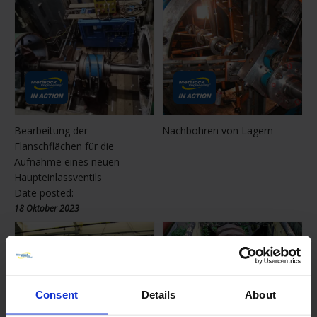
Bearbeitung der
Nachbohren von Lagern
Flanschflächen für die
Aufnahme eines neuen
Haupteinlassventils
Date posted:
18 Oktober 2023
Consent
Details
About