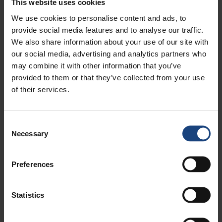
This website uses cookies
We use cookies to personalise content and ads, to
provide social media features and to analyse our traffic.
We also share information about your use of our site with
our social media, advertising and analytics partners who
may combine it with other information that you’ve
provided to them or that they’ve collected from your use
of their services.
Consent
Necessary
Selection
Preferences
NOS RESSOURCES HUMAINES
Actuellement, 500 techniciens hautement qualifiés,
Statistics
dûment formés et tous forts de plusieurs années
d'expérience travaillent au sein du groupe,