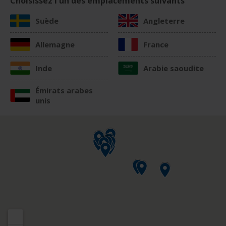
Choisissez l'un des emplacements suivants
Suède
Angleterre
Allemagne
France
Inde
Arabie saoudite
Émirats arabes
unis