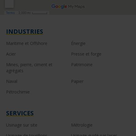
INDUSTRIES
Maritime et Offshore
Énergie
Acier
Presse et forge
Mines, pierre, ciment et
Patrimoine
agrégats
Naval
Papier
Pétrochimie
SERVICES
Usinage sur site
Métrologie
Usinage de tourillons
Usinage guidé par laser