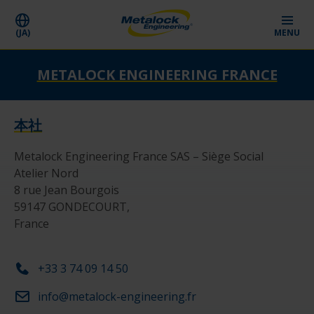
(JA)
MENU
METALOCK ENGINEERING FRANCE
本社
Metalock Engineering France SAS – Siège Social

Atelier Nord

8 rue Jean Bourgois

59147 GONDECOURT,

France

+33 3 74 09 14 50
info@metalock-engineering.fr