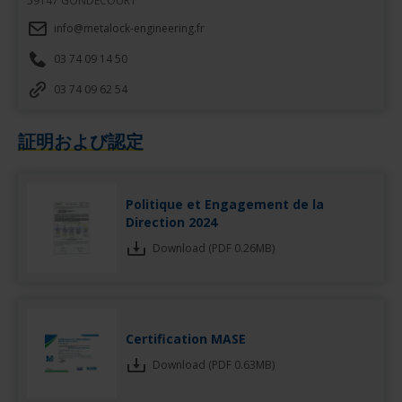
59147 GONDECOURT
info@metalock-engineering.fr
03 74 09 14 50
03 74 09 62 54
証明および認定
Politique et Engagement de la
Direction 2024
Download (PDF 0.26MB)
Certification MASE
Download (PDF 0.63MB)