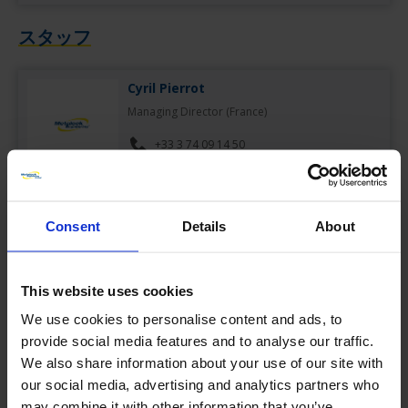
スタッフ
Cyril Pierrot
Managing Director (France)
+33 3 74 09 14 50
cyril.pierrot@metalock-engineering.fr
Consent
Details
About
Julien Deméaulte
Chef de département Usinage sur site
+33 6 08 11 94 86
This website uses cookies
We use cookies to personalise content and ads, to
julien.demeaulte@metalock-engineering.fr
provide social media features and to analyse our traffic.
We also share information about your use of our site with
Nicolas Smagghe
our social media, advertising and analytics partners who
Responsable Commercial France et Benelux
may combine it with other information that you’ve