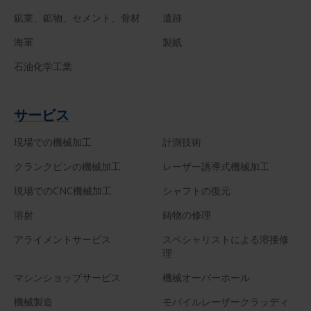
鉱業、鉱物、セメント、骨材
遺跡
海軍
製紙
石油化学工業
サービス
現場での機械加工
計測技術
クランクピンの機械加工
レーザー誘導式機械加工
現場でのCNC機械加工
シャフトの復元
溶射
鋳物の修理
アライメントサービス
スペシャリストによる溶接修
理
マシンショップサービス
機械オーバーホール
機械製造
モバイルレーザークラッディ