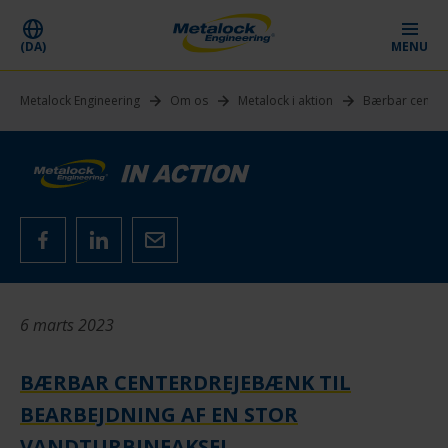
(DA)
MENU
Metalock Engineering
Om os
Metalock i aktion
Bærbar centerd
6 marts 2023
BÆRBAR CENTERDREJEBÆNK TIL
BEARBEJDNING AF EN STOR
VANDTURBINEAKSEL