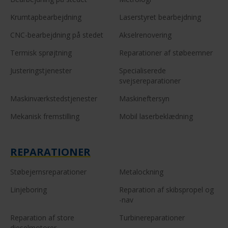
Krumtapbearbejdning
Laserstyret bearbejdning
CNC-bearbejdning på stedet
Akselrenovering
Termisk sprøjtning
Reparationer af støbeemner
Justeringstjenester
Specialiserede
svejsereparationer
Maskinværkstedstjenester
Maskineftersyn
Mekanisk fremstilling
Mobil laserbeklædning
REPARATIONER
Støbejernsreparationer
Metalockning
Linjeboring
Reparation af skibspropel og
-nav
Reparation af store
Turbinereparationer
dieselmotorer