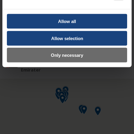
Vælg fra en af følgende destinationer
Sverige
Storbritannien
Allow all
Tyskland
Frankrig
Allow selection
Indien
Saudi-Arabien
Only necessary
Forenerede
Arabiske
Emirater