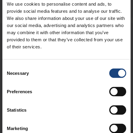
Date posted:
We use cookies to personalise content and ads, to
6 marts 2023
provide social media features and to analyse our traffic.
We also share information about your use of our site with
our social media, advertising and analytics partners who
may combine it with other information that you’ve
provided to them or that they’ve collected from your use
of their services.
HAR DU BRUG FOR 24/7-NØDBEREDSKAB
I HELE VERDEN TIL DINE TEKNISKE
Consent
Necessary
Selection
BEHOV?
Metalock Engineering-koncernen er en etableret
Preferences
virksomhed inden for reparation af mekanisk udstyr
med dokumenteret ekspertise inden for
Statistics
kvalitetsreparationer, vedligeholdelse, skræddersyede
ændringer og udstyrsopgraderinger rundt om i
verden.
Marketing