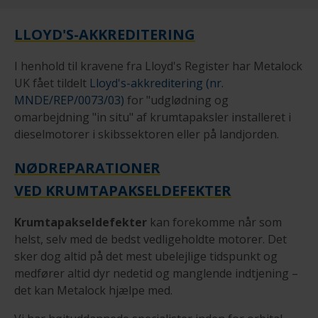
LLOYD'S-AKKREDITERING
I henhold til kravene fra Lloyd's Register har Metalock
UK fået tildelt
Lloyd's-akkreditering (nr.
MNDE/REP/0073/03)
for "udglødning og
omarbejdning "in situ" af krumtapaksler installeret i
dieselmotorer i skibssektoren eller på landjorden.
NØDREPARATIONER
VED KRUMTAPAKSELDEFEKTER
Krumtapakseldefekter
kan forekomme når som
helst, selv med de bedst vedligeholdte motorer. Det
sker dog altid på det mest ubelejlige tidspunkt og
medfører altid dyr nedetid og manglende indtjening –
det kan Metalock hjælpe med.