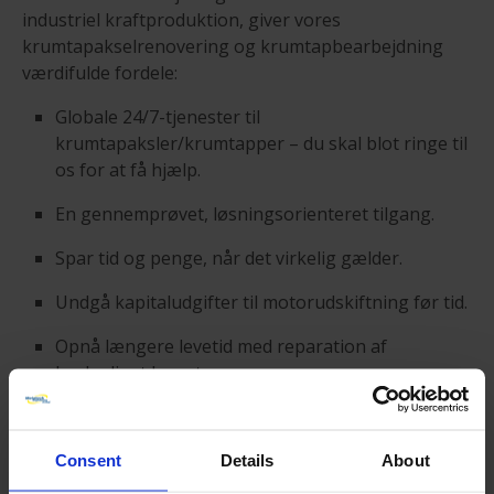
industriel kraftproduktion, giver vores
krumtapakselrenovering og krumtapbearbejdning
værdifulde fordele:
Globale 24/7-tjenester til
krumtapaksler/krumtapper – du skal blot ringe til
os for at få hjælp.
En gennemprøvet, løsningsorienteret tilgang.
Spar tid og penge, når det virkelig gælder.
Undgå kapitaludgifter til motorudskiftning før tid.
Opnå længere levetid med reparation af
beskadiget krumtap.
Opnå service af værkstedskvalitet på stedet, i
tørdok eller ude på vandet.
Consent
Details
About
Én pålidelig kilde til dette og mange andre