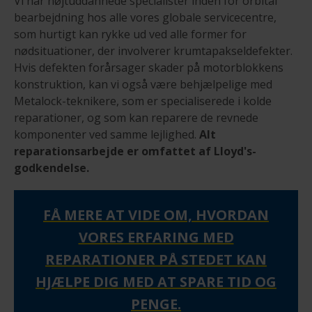
Vi har højtuddannede specialister inden for orbital
bearbejdning hos alle vores globale servicecentre,
som hurtigt kan rykke ud ved alle former for
nødsituationer, der involverer krumtapakseldefekter.
Hvis defekten forårsager skader på motorblokkens
konstruktion, kan vi også være behjælpelige med
Metalock-teknikere, som er specialiserede i kolde
reparationer, og som kan reparere de revnede
komponenter ved samme lejlighed.
Alt
reparationsarbejde er omfattet af Lloyd's-
godkendelse.
FÅ MERE AT VIDE OM, HVORDAN
VORES ERFARING MED
REPARATIONER PÅ STEDET KAN
HJÆLPE DIG MED AT SPARE TID OG
PENGE.