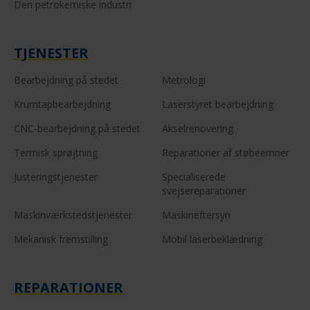
Den petrokemiske industri
TJENESTER
Bearbejdning på stedet
Metrologi
Krumtapbearbejdning
Laserstyret bearbejdning
CNC-bearbejdning på stedet
Akselrenovering
Termisk sprøjtning
Reparationer af støbeemner
Justeringstjenester
Specialiserede
svejsereparationer
Maskinværkstedstjenester
Maskineftersyn
Mekanisk fremstilling
Mobil laserbeklædning
REPARATIONER