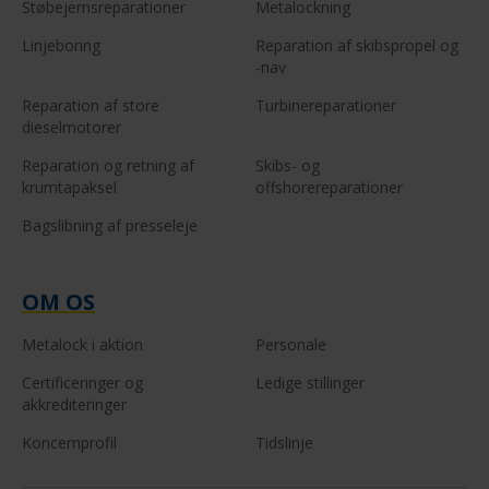
Støbejernsreparationer
Metalockning
Linjeboring
Reparation af skibspropel og
-nav
Reparation af store
Turbinereparationer
dieselmotorer
Reparation og retning af
Skibs- og
krumtapaksel
offshorereparationer
Bagslibning af presseleje
OM OS
Metalock i aktion
Personale
Certificeringer og
Ledige stillinger
akkrediteringer
Koncernprofil
Tidslinje