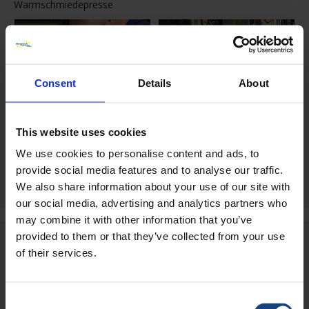
Warmschmiedepresse
Consent
Details
About
This website uses cookies
We use cookies to personalise content and ads, to
provide social media features and to analyse our traffic.
Schaben von Komponenten
Überholung der Presse eines
von Warmschmiedepressen
großen Automobilherstellers
We also share information about your use of our site with
our social media, advertising and analytics partners who
may combine it with other information that you’ve
provided to them or that they’ve collected from your use
of their services.
BENÖTIGEN SIE BEI EINEM
Consent