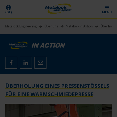
(DE)
MENU
Metalock Engineering
Über uns
Metalock in Aktion
Überholung
ÜBERHOLUNG EINES PRESSENSTÖSSELS F
ÜR EINE WARMSCHMIEDEPRESSE