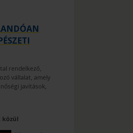
LLANDÓAN
ÉSZETI
tal rendelkező,
zó vállalat, amely
nőségi javítások,
 közül