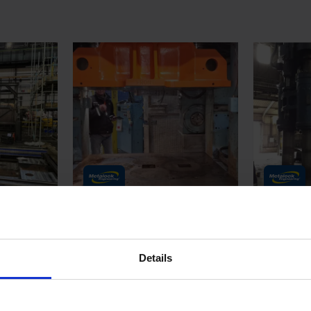
üllő
ECH 125 préságy újracsiszolása
Davy Ashmor
Date posted:
Date posted
4 április 2025
6 november 20
Details