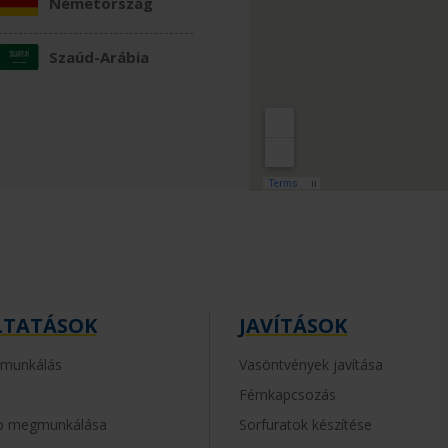
Németország
Szaúd-Arábia
LTATÁSOK
JAVÍTÁSOK
gmunkálás
Vasöntvények javítása
Fémkapcsozás
ap megmunkálása
Sorfuratok készítése