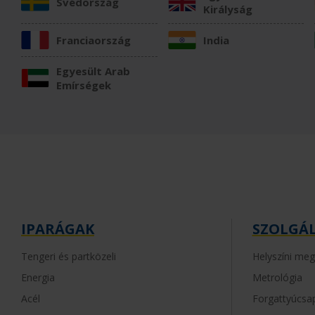
Svédország
Királyság
Franciaország
India
Egyesült Arab
Emírségek
IPARÁGAK
SZOLGÁ
Tengeri és partközeli
Helyszíni me
Energia
Metrológia
Acél
Forgattyúcs