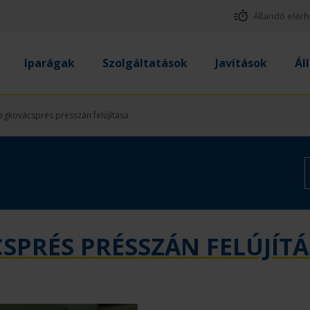
Állandó elér
Iparágak
Szolgáltatások
Javítások
Ál
egkovácsprés présszán felújítása
PRÉS PRÉSSZÁN FELÚJÍTÁ