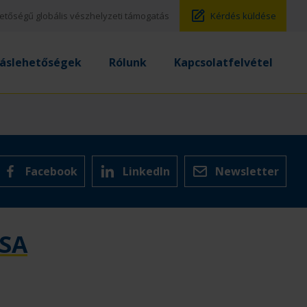
hetőségű globális vészhelyzeti támogatás
Kérdés küldése
láslehetőségek
Rólunk
Kapcsolatfelvétel
Facebook
LinkedIn
Newsletter
SA