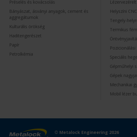
Préselés és kovácsolás
Lézervezérel
Bányászat, ásványi anyagok, cement és
Helyszíni CN
aggregátumok
Tengely-helyre
Kulturális örökség
Termikus fém
Haditengerészet
Öntvényjavít
Papír
Pozicionálási
Petrolkémia
Speciális heg
Gépműhelyi s
Gépek nagyja
Mechanikai g
Mobil lézer b
© Metalock Engineering 2026