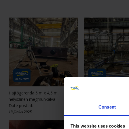
Hajtógerenda 5 m x 4,5 m,
12T Massey kalapácsos 
helyszínen megmunkálva
alaplemez
Date posted:
Date posted:
Consent
13 június 2025
23 május 2025
This website uses cookies