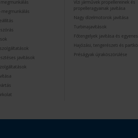
t megmunkálás
Vízi járművek propellereinek és
propelleragyainak javítása
C-megmunkálás
Nagy dízelmotorok javítása
állítás
Turbinajavítások
szórás
Főtengelyek javítása és egyenes
ások
Hajózási, tengerészeti és partkö
 szolgáltatások
Préságyak újraköszörülése
esztéses javítások
zolgáltatások
vítása
yártás
urkolat