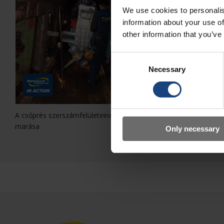
We use cookies to personalis
information about your use of
other information that you’ve
Consent
Necessary
Selection
A csőprés szerszámfelületeinek
Melegkovácsprés présszá
marása
Only necessary