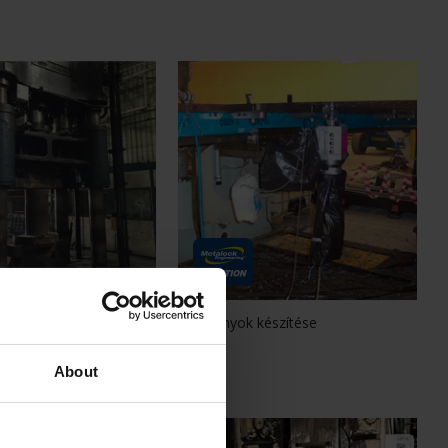
e 1500T Press
T-horonyok készítése
:
23
About