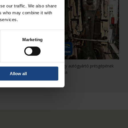
se our traffic. We also share
ers who may combine it with
 services.
Marketing
soló préskomponensek
Egy nagy autógyártó présgépének
felújítása
Allow all