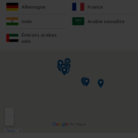
Allemagne
France
Inde
Arabie saoudite
Émirats arabes
unis