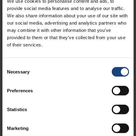
We use cookies to personalise content and ads, to
Forte de plusieurs dizaines d'années d'expérience,
provide social media features and to analyse our traffic.
notre équipe chevronnée s'attaque aux problèmes les
We also share information about your use of our site with
plus courants grâce à une combinaison de
our social media, advertising and analytics partners who
connaissances et de techniques éprouvées. Nous
may combine it with other information that you’ve
sommes fiers de
proposer des solutions rapides et
provided to them or that they’ve collected from your use
efficaces
qui réduisent au minimum les temps d'arrêt.
of their services.
Consent
Necessary
Selection
Preferences
Statistics
Marketing