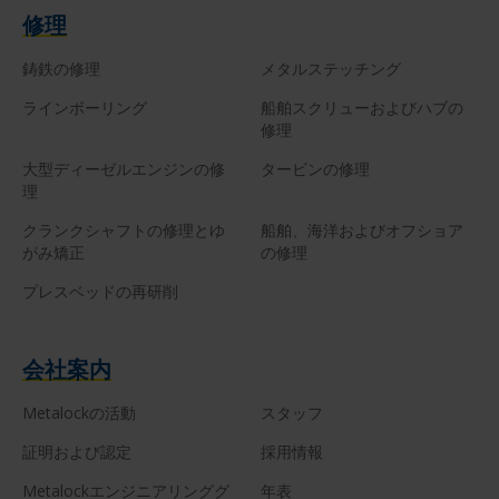
修理
鋳鉄の修理
メタルステッチング
ラインボーリング
船舶スクリューおよびハブの
修理
大型ディーゼルエンジンの修
タービンの修理
理
クランクシャフトの修理とゆ
船舶、海洋およびオフショア
がみ矯正
の修理
プレスベッドの再研削
会社案内
Metalockの活動
スタッフ
証明および認定
採用情報
Metalockエンジニアリンググ
年表