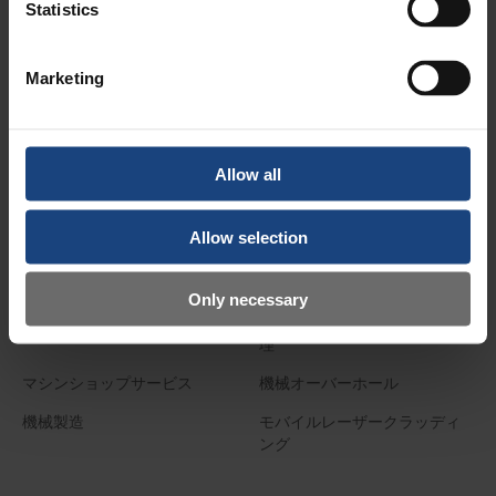
海軍
製紙
Statistics
石油化学工業
Marketing
サービス
現場での機械加工
計測技術
Allow all
クランクピンの機械加工
レーザー誘導式機械加工
Allow selection
現場でのCNC機械加工
シャフトの復元
溶射
鋳物の修理
Only necessary
アライメントサービス
スペシャリストによる溶接修
理
マシンショップサービス
機械オーバーホール
機械製造
モバイルレーザークラッディ
ング