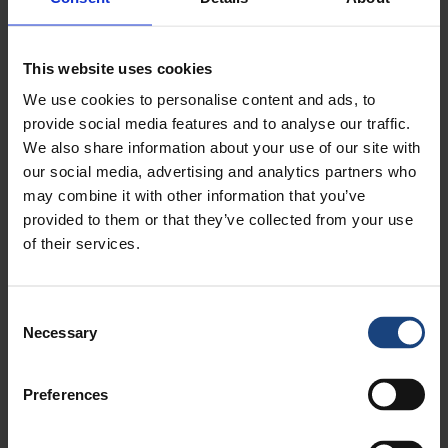
This website uses cookies
We use cookies to personalise content and ads, to
provide social media features and to analyse our traffic.
We also share information about your use of our site with
our social media, advertising and analytics partners who
may combine it with other information that you’ve
採用情報
provided to them or that they’ve collected from your use
当社の世界中の最新の採用情報を見る
of their services.
事業紹介
Consent
Necessary
Selection
海洋およびオフショア
電力
鉄鋼
プレス加工業および鍛造業
Preferences
鉱業、鉱物、セメント、骨材
遺跡