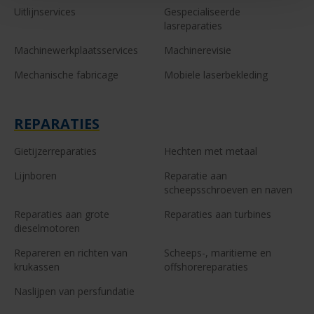
Uitlijnservices
Gespecialiseerde
lasreparaties
Machinewerkplaatsservices
Machinerevisie
Mechanische fabricage
Mobiele laserbekleding
REPARATIES
Gietijzerreparaties
Hechten met metaal
Lijnboren
Reparatie aan
scheepsschroeven en naven
Reparaties aan grote
Reparaties aan turbines
dieselmotoren
Repareren en richten van
Scheeps-, maritieme en
krukassen
offshorereparaties
Naslijpen van persfundatie