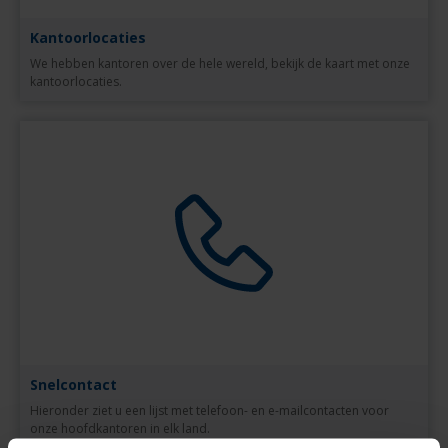
Kantoorlocaties
We hebben kantoren over de hele wereld, bekijk de kaart met onze
kantoorlocaties.
Snelcontact
Hieronder ziet u een lijst met telefoon- en e-mailcontacten voor
onze hoofdkantoren in elk land.