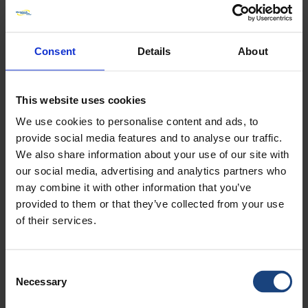
Consent
Details
About
This website uses cookies
We use cookies to personalise content and ads, to
provide social media features and to analyse our traffic.
We also share information about your use of our site with
our social media, advertising and analytics partners who
may combine it with other information that you’ve
Vacatures
provided to them or that they’ve collected from your use
Bekijk de meest recente vacatures bij al onze wereldwijde bedrijven.
of their services.
INDUSTRIEËN
Consent
Necessary
Selection
Maritieme en offshore-
Energie
industrie