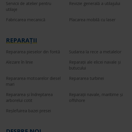
Servicii de atelier pentru
Revizie generală a utilajului
utilaje
Fabricarea mecanică
Placarea mobilă cu laser
REPARAŢII
Repararea pieselor din fontă
Sudarea la rece a metalelor
Alezare în linie
Reparaţii ale elicei navale şi
butucului
Repararea motoarelor diesel
Repararea turbinei
mari
Repararea şi îndreptarea
Reparaţii navale, maritime şi
arborelui cotit
offshore
Reşlefuirea bazei presei
DESPRE NOI