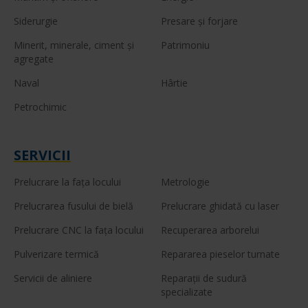
Siderurgie
Presare şi forjare
Minerit, minerale, ciment şi
Patrimoniu
agregate
Naval
Hârtie
Petrochimic
SERVICII
Prelucrare la faţa locului
Metrologie
Prelucrarea fusului de bielă
Prelucrare ghidată cu laser
Prelucrare CNC la faţa locului
Recuperarea arborelui
Pulverizare termică
Repararea pieselor turnate
Servicii de aliniere
Reparaţii de sudură
specializate