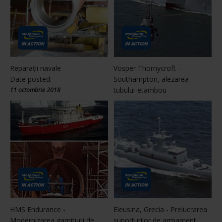
Reparaţii navale
Vosper Thornycroft -
Date posted:
Southampton, alezarea
tubului-etambou
11 octombrie 2018
HMS Endurance -
Eleusina, Grecia - Prelucrarea
Modernizarea garniturii de
suporturilor de armament