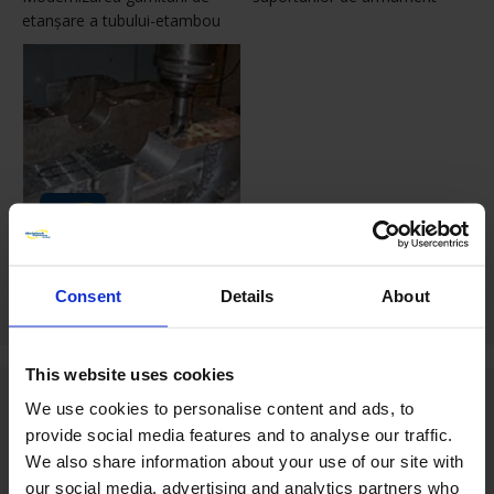
etanşare a tubului-etambou
Allen Gears - Transplanturi de
Consent
Details
About
casete de rulmenţi
This website uses cookies
We use cookies to personalise content and ads, to
provide social media features and to analyse our traffic.
We also share information about your use of our site with
our social media, advertising and analytics partners who