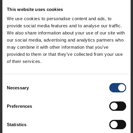
This website uses cookies
We use cookies to personalise content and ads, to
provide social media features and to analyse our traffic.
We also share information about your use of our site with
Капитальное техническое
Изготовление наковальни
our social media, advertising and analytics partners who
обслуживание
для пресса горячей ковки
may combine it with other information that you’ve
направляющей пресса для
provided to them or that they’ve collected from your use
пресса горячей ковки
of their services.
Consent
Necessary
Selection
Preferences
Statistics
Шабрение компонентов
Капитальное техническое