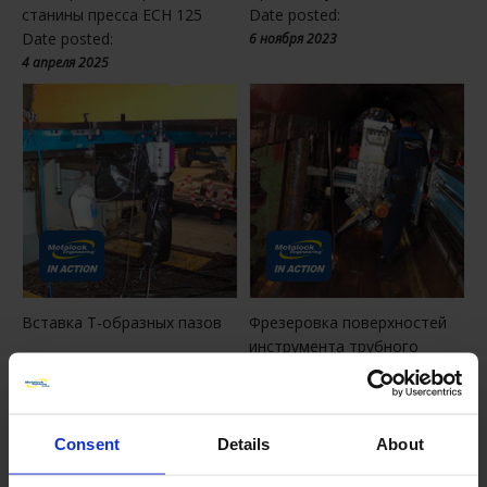
станины пресса ECH 125
Date posted:
Date posted:
6 ноября 2023
4 апреля 2025
Вставка Т-образных пазов
Фрезеровка поверхностей
инструмента трубного
пресса
Consent
Details
About