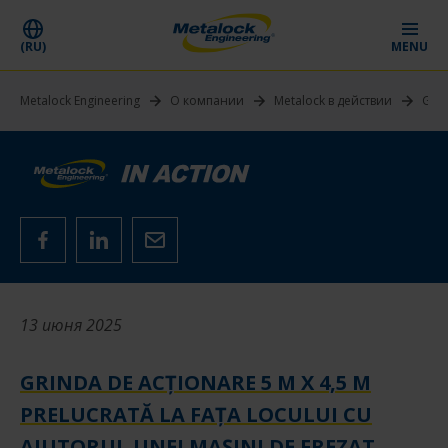
(RU)
MENU
Metalock Engineering
О компании
Metalock в действии
Grin
13 июня 2025
GRINDA DE ACȚIONARE 5 M X 4,5 M
PRELUCRATĂ LA FAȚA LOCULUI CU
AJUTORUL UNEI MAȘINI DE FREZAT