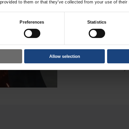
 provided to them or that they’ve collected from your use of their
Высокоточная о
Preferences
Statistics
Однородное нан
Минимальное ис
Экономия средс
Allow selection
Максимальная у