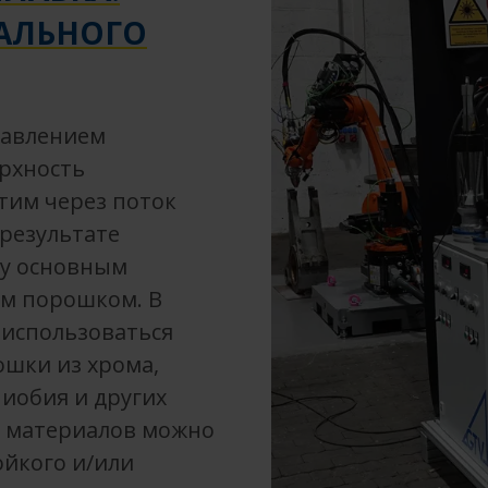
АЛЬНОГО
лавлением
ерхность
тим через поток
 результате
ду основным
м порошком. В
 использоваться
шки из хрома,
ниобия и других
х материалов можно
ойкого и/или