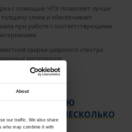
арка с помощью ЧПУ позволяет лучше
толщину слоев и обеспечивает
иала при работе с соответствующими
материалами
вместной сварки широкого спектра
садочных материалов
About
НАШУ ЛАЗЕРНУЮ
ВЫ ПОЛУЧАЕТЕ НЕСКОЛЬКО
se our traffic. We also share
В:
ers who may combine it with