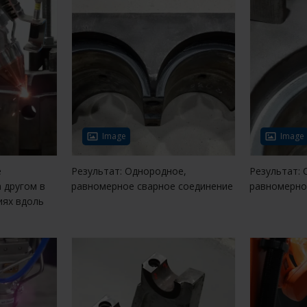
Image
Image
е
Результат: Однородное,
Результат:
 другом в
равномерное сварное соединение
равномерно
иях вдоль