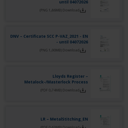
until 04072026
Download (PNG 1٫86MB)
DNV – Certificate SCC P-VAZ_2021 - EN
- until 04072026
Download (PNG 1٫90MB)
Lloyds Register –
Metalock-/Masterlock Process
Download (PDF 0٫74MB)
LR – MetalStitching_EN
Download (PDF 0٫63MB)