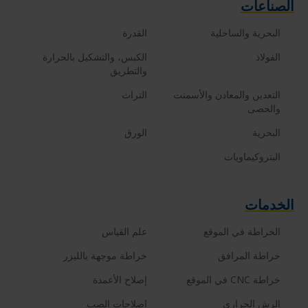
الصناعات
البحرية والساحلية
القدرة
الفولاذ
الكبس، والتشكيل بالحرارة
والتطريق
التعدين والمعادن والأسمنت
التراث
والحصى
البحرية
الورق
البتروكيماويات
الخدمات
الخراطة في الموقع
علم القياس
خراطة المرافق
خراطة موجهة بالليزر
خراطة CNC في الموقع
إصلاح الأعمدة
الرش الحراري
إصلاحات الصب