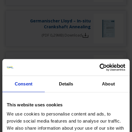
Germanischer Lloyd – In-situ
Crankshaft Annealing
Download (PDF 0٫29MB)
European Union – Authorized
Economic Operator AEO (German only)
Download (PDF 0٫19MB)
Consent
Details
About
الوظائف الشاغرة
This website uses cookies
We use cookies to personalise content and ads, to
Servicetechniker/Schweißer (m/w/d) – Standort
Landsberg (Halle)
provide social media features and to analyse our traffic.
We also share information about your use of our site with
Wir sind Profis in Sachen mobiler mechanischer Bearbeitung,