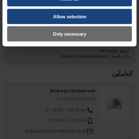
الموقع: Germany
Allow selection
Bereichere als Schweißer (m/w/d) unser Team!
Zur Verstärkung unseres Teams am Standort in Norderstedt bei
Only necessary
Hamburg suchen wir einen engagierten und motivierten Schweißer
(m/w/d).
الموقع: Germany
مكتب العمل: Standort in Norderstedt
العاملين
Andreas Heidebroek
Location Oberhausen
+49 (0) 208 - 820 25 - 40
+49 (0)172 - 516 74 12
andreas.heidebroek@metalock.de