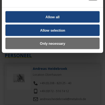
Vestiging: Germany
Bereichere als Schweißer (m/w/d) unser Team!
Allow all
Zur Verstärkung unseres Teams am Standort in Norderstedt bei
Hamburg suchen wir einen engagierten und motivierten Schweißer
Allow selection
(m/w/d).
Vestiging: Germany
Kantoor: Standort in Norderstedt
Only necessary
PERSONEEL
Andreas Heidebroek
Location Oberhausen
+49 (0) 208 - 820 25 - 40
+49 (0)172 - 516 74 12
andreas.heidebroek@metalock.de