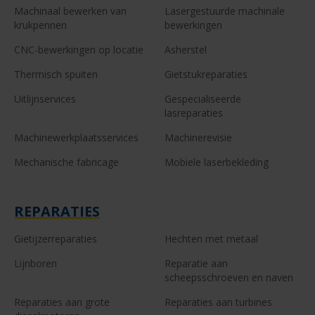
Machinaal bewerken van
Lasergestuurde machinale
krukpennen
bewerkingen
CNC-bewerkingen op locatie
Asherstel
Thermisch spuiten
Gietstukreparaties
Uitlijnservices
Gespecialiseerde
lasreparaties
Machinewerkplaatsservices
Machinerevisie
Mechanische fabricage
Mobiele laserbekleding
REPARATIES
Gietijzerreparaties
Hechten met metaal
Lijnboren
Reparatie aan
scheepsschroeven en naven
Reparaties aan grote
Reparaties aan turbines