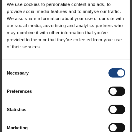
Schweißen, Kaltriegelverfahren und Reparaturen bzw. Überholung
We use cookies to personalise content and ads, to
von Produktionsmaschinen. Wir arbeiten auf allen Kontinenten und
provide social media features and to analyse our traffic.
in allen Industrien. Immer wieder anders(wo) und immer wieder neu.
We also share information about your use of our site with
Vestiging: Germany
our social media, advertising and analytics partners who
may combine it with other information that you’ve
Servicetechniker 'Mobile Bearbeitung' (m/w/d) – alle
provided to them or that they’ve collected from your use
Standorte
of their services.
Wir sind Profis in Sachen mobiler mechanischer Bearbeitung,
Schweißen, Kaltriegelverfahren und Reparaturen bzw. Überholung
von Produktionsmaschinen. Wir arbeiten auf allen Kontinenten und
Consent
in allen Industrien. Immer wieder anders(wo) und immer wieder neu.
Necessary
Selection
Vestiging: Germany
Preferences
Servicetechniker/Anlagenbediener Mobiles Laser
Cladding (m/w/d) – Standort Norderstedt
Wir sind Profis in Sachen mobiler mechanischer Bearbeitung,
Statistics
Schweißen, Kaltriegelverfahren und Reparaturen bzw. Überholung
von Produktionsmaschinen. Wir arbeiten auf allen Kontinenten und
in allen Industrien. Immer wieder anders(wo) und immer wieder neu.
Marketing