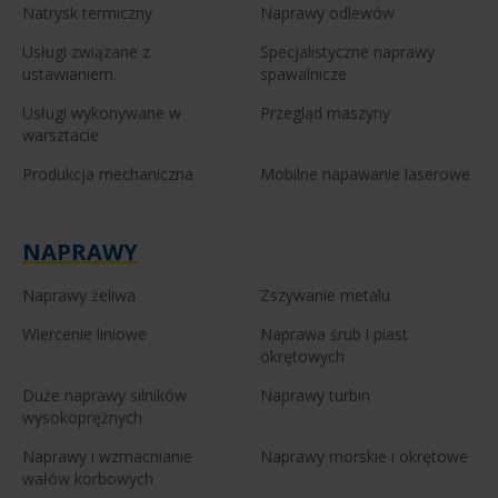
Natrysk termiczny
Naprawy odlewów
Usługi związane z
Specjalistyczne naprawy
ustawianiem.
spawalnicze
Usługi wykonywane w
Przegląd maszyny
warsztacie
Produkcja mechaniczna
Mobilne napawanie laserowe
NAPRAWY
Naprawy żeliwa
Zszywanie metalu
Wiercenie liniowe
Naprawa śrub i piast
okrętowych
Duże naprawy silników
Naprawy turbin
wysokoprężnych
Naprawy i wzmacnianie
Naprawy morskie i okrętowe
wałów korbowych