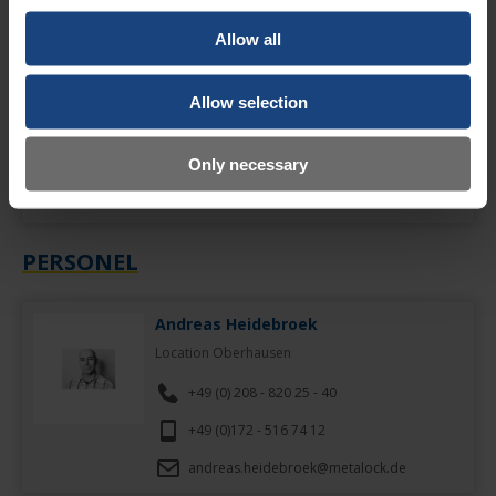
Lokalizacja: Germany
Allow all
Bereichere als Schweißer (m/w/d) unser Team!
Allow selection
Zur Verstärkung unseres Teams am Standort in Norderstedt bei
Hamburg suchen wir einen engagierten und motivierten Schweißer
(m/w/d).
Only necessary
Lokalizacja: Germany
Biuro: Standort in Norderstedt
PERSONEL
Andreas Heidebroek
Location Oberhausen
+49 (0) 208 - 820 25 - 40
+49 (0)172 - 516 74 12
andreas.heidebroek@metalock.de