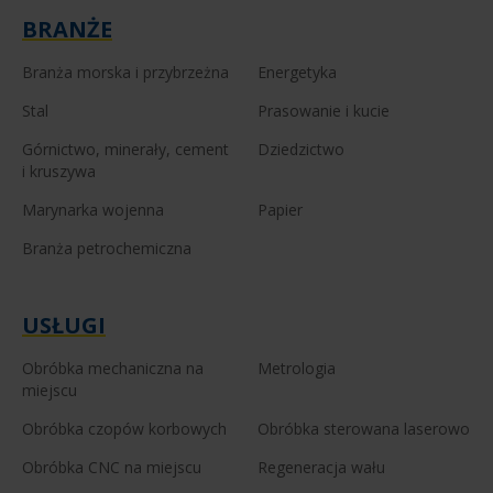
BRANŻE
Branża morska i przybrzeżna
Energetyka
Stal
Prasowanie i kucie
Górnictwo, minerały, cement
Dziedzictwo
i kruszywa
Marynarka wojenna
Papier
Branża petrochemiczna
USŁUGI
Obróbka mechaniczna na
Metrologia
miejscu
Obróbka czopów korbowych
Obróbka sterowana laserowo
Obróbka CNC na miejscu
Regeneracja wału