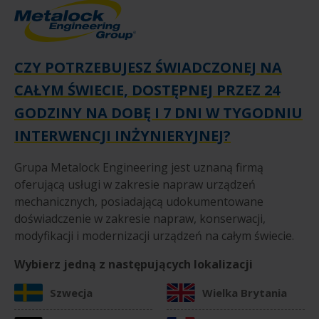
CZY POTRZEBUJESZ ŚWIADCZONEJ NA
CAŁYM ŚWIECIE, DOSTĘPNEJ PRZEZ 24
GODZINY NA DOBĘ I 7 DNI W TYGODNIU
INTERWENCJI INŻYNIERYJNEJ?
Grupa Metalock Engineering jest uznaną firmą
oferującą usługi w zakresie napraw urządzeń
mechanicznych, posiadającą udokumentowane
doświadczenie w zakresie napraw, konserwacji,
modyfikacji i modernizacji urządzeń na całym świecie.
Wybierz jedną z następujących lokalizacji
Szwecja
Wielka Brytania