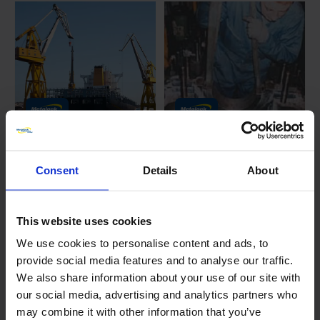
Mobile Bearbeitung –
Aberthaw Fisher - Hauptlager-
Consent
Details
About
Schifffahrt/Dieselmotore
Transplantate
This website uses cookies
We use cookies to personalise content and ads, to
provide social media features and to analyse our traffic.
We also share information about your use of our site with
our social media, advertising and analytics partners who
may combine it with other information that you’ve