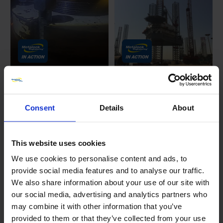
Barcos Recuperación de la
6 equipos de perforación Jack
culata del timón
Up Rigs - Soldadura en espiral
Date posted:
y perforación en línea de
Consent
Details
About
taladros de unidades
16 diciembre 2024
elevadoras KIP
Date posted:
This website uses cookies
5 septiembre 2024
We use cookies to personalise content and ads, to
provide social media features and to analyse our traffic.
We also share information about your use of our site with
our social media, advertising and analytics partners who
may combine it with other information that you’ve
provided to them or that they’ve collected from your use