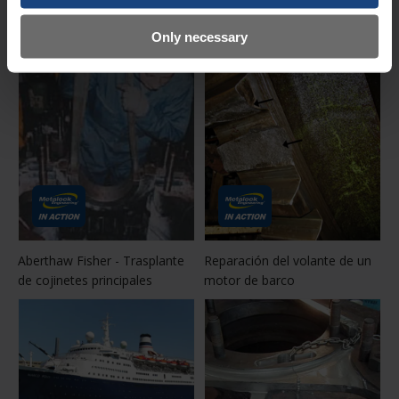
tamaño
diésel/de barco
Date posted:
Only necessary
4 marzo 2024
Aberthaw Fisher - Trasplante
Reparación del volante de un
de cojinetes principales
motor de barco