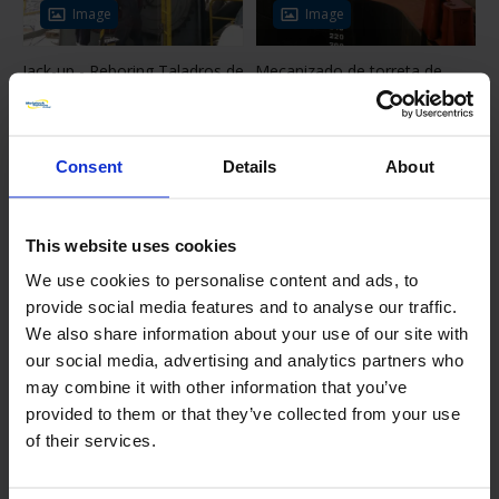
Image
Image
Jack-up - Reboring Taladros de
Mecanizado de torreta de
engranajes de Jacking
amarre FPSO
Consent
Details
About
This website uses cookies
We use cookies to personalise content and ads, to
provide social media features and to analyse our traffic.
Image
Image
We also share information about your use of our site with
our social media, advertising and analytics partners who
Reperforación de cojinete
Mecanizado del muñón del
principal de motor principal
may combine it with other information that you’ve
cojinete del cigüeñal
provided to them or that they’ve collected from your use
of their services.