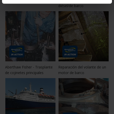
Buque en dique seco
Mecanizado móvil: motores
diésel/de barco
Aberthaw Fisher - Trasplante
Reparación del volante de un
de cojinetes principales
motor de barco