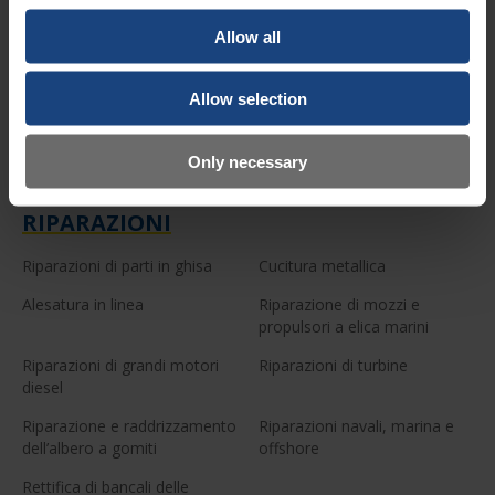
Spruzzatura termica
Riparazioni di fusioni
Allow all
Servizi di allineamento
Riparazioni specialistiche di
saldatura
Allow selection
Servizi di officina meccanica
Revisione macchine
Fabbricazione meccanica
Rivestimento laser mobile
Only necessary
RIPARAZIONI
Riparazioni di parti in ghisa
Cucitura metallica
Alesatura in linea
Riparazione di mozzi e
propulsori a elica marini
Riparazioni di grandi motori
Riparazioni di turbine
diesel
Riparazione e raddrizzamento
Riparazioni navali, marina e
dell’albero a gomiti
offshore
Rettifica di bancali delle