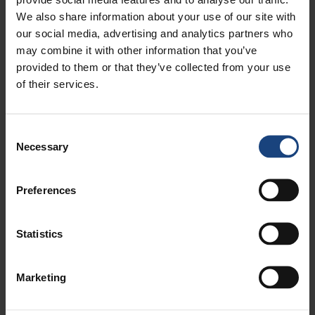
SETTORI
We also share information about your use of our site with
our social media, advertising and analytics partners who
Marina e offshore
Energia elettrica
may combine it with other information that you’ve
Acciaio
provided to them or that they’ve collected from your use
Pressatura e forgiatura
of their services.
Industria estrattiva, mineraria,
Beni culturali
del cemento e degli aggregati
Industria navale
Carta
Consent
Necessary
Selection
Petrolchimica
Preferences
SERVIZI
Lavorazione in loco
Metrologia
Statistics
Lavorazione dei perni di
Lavorazione guidata a laser
manovella
Marketing
Lavorazione CNC in loco
Ripristino alberi