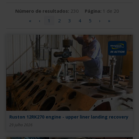
Número de resultados:
230
Página:
1 de 20
«
‹
1
2
3
4
5
›
»
Ruston 12RK270 engine - upper liner landing recovery
29 julho 2026