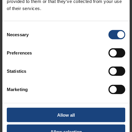
provided to them or that they’ve collected from your use
of their services.
Consent
Necessary
Selection
Preferences
Re-machining the top flange on a blast furnace in
Statistics
steel plant
01 julho 2025
Marketing
Allow all
Allow selection