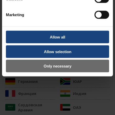
оказывающая услуги в области ремонта
механического оборудования во всех регионах
Marketing
мира. Мы обладаем обширными знаниями,
которые позволяют нам выполнять
высококачественный ремонт, техническое
обслуживание, модификацию и модернизацию
Allow all
оборудования в строгом соответствии с
требованиями заказчика.
Allow selection
Выберите одну из следующих стран
Only necessary
Швеция
Великобритания
Германия
ЮАР
Франция
Индия
Саудовская
ОАЭ
Аравия