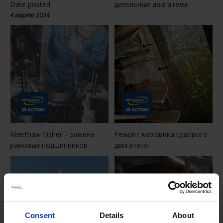
Date posted:
дизельные двигатели
4 марта 2024
Aberthaw Fisher – замена
Ремонт маховика судового
рамовых подшипников
двигателя
Consent
Details
About