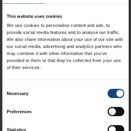
This website uses cookies
Ремонтные работы на
Ремонт корпуса клапана
We use cookies to personalise content and ads, to
главном двигателе
provide social media features and to analyse our traffic.
We also share information about your use of our site with
our social media, advertising and analytics partners who
may combine it with other information that you’ve
provided to them or that they’ve collected from your use
of their services.
ВАМ НУЖНА КРУГЛОСУТОЧНАЯ
Consent
ПОДДЕРЖКА В ЛЮБОМ РЕГИОНЕ
Necessary
Selection
МИРА В СВЯЗИ С НЕПРЕДВИДЕННОЙ
ИНЖЕНЕРНО-ТЕХНИЧЕСКОЙ
Preferences
СИТУАЦИЕЙ?
Metalock Engineering – это компания,
Statistics