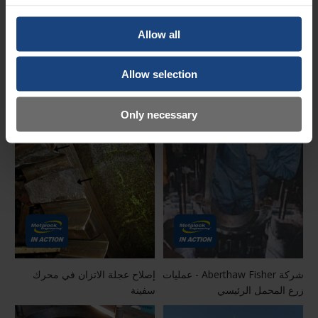
Allow all
Image
Allow selection
السفينة في الحوض الجاف
الخراطة المتنقلة – الشحن
البحري/محركات الديزل
Only necessary
شركة Aberthaw Fisher - عمليات
إصلاح عجلة الاتزان في محرك
زرع المحمل الرئيسي
سفينة