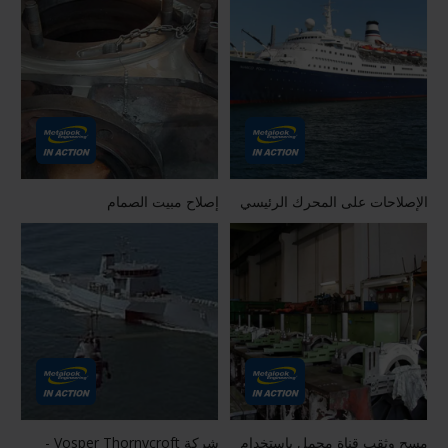
الإصلاحات على المحرك الرئيسي
إصلاح مبيت الصمام
مسح وثقب قناة محمل باستخدام
شركة Vosper Thornycroft -