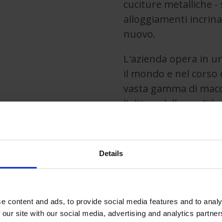
cuciture metalliche 
alloggiamenti incrinat
nuovo.
L'azienda opera in un
il mondo e nel corso 
vasta gamma di macchi
l'ultima delle quali 
applicazioni di lavora
sviluppata per soddisf
su cilindri di grandi 
Details
compressori ed è in
operazioni di lavoraz
La barra di alesatura
e content and ads, to provide social media features and to analy
 our site with our social media, advertising and analytics partn
trasmissione integral