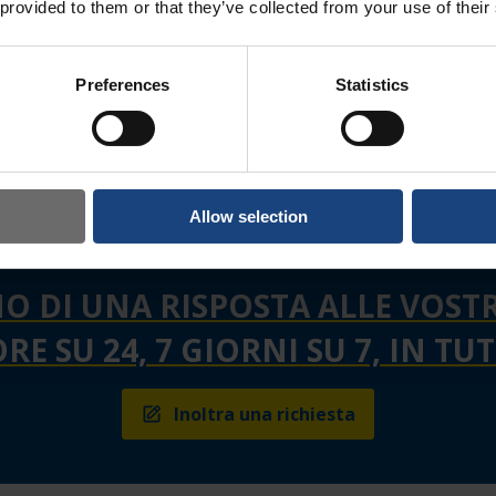
 provided to them or that they’ve collected from your use of their
l'allineamento. Esse
2 a 12 metri di lungh
metri di diametro. Q
Preferences
Statistics
adatta alle applicazi
industrie di generazi
Allow selection
O DI UNA RISPOSTA ALLE VOS
ORE SU 24, 7 GIORNI SU 7, IN T
Inoltra una richiesta