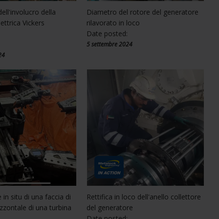
ell'involucro della
Diametro del rotore del generatore
lettrica Vickers
rilavorato in loco
n
Date posted:
:
5 settembre 2024
24
 in situ di una faccia di
Rettifica in loco dell'anello collettore
zzontale di una turbina
del generatore
Date posted: