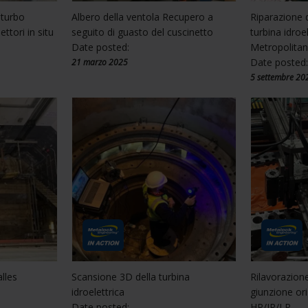
 turbo
Albero della ventola Recupero a
Riparazione d
ettori in situ
seguito di guasto del cuscinetto
turbina idroe
Date posted:
Metropolita
Date posted
21 marzo 2025
5 settembre 20
alles
Scansione 3D della turbina
Rilavorazione
idroelettrica
giunzione ori
Date posted:
HP/IP/LP