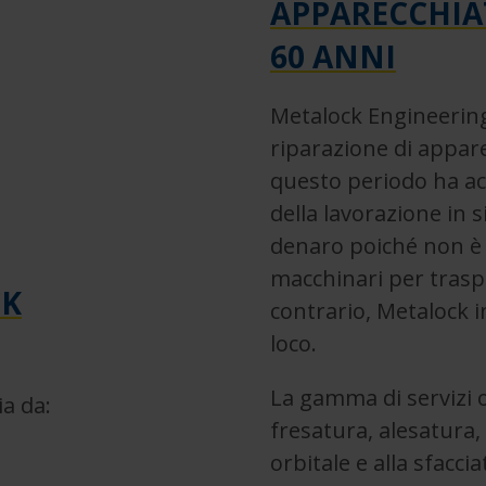
APPARECCHIA
60 ANNI
Metalock Engineering è
riparazione di appar
questo periodo ha ac
della lavorazione in 
denaro poiché non è 
macchinari per traspor
CK
contrario, Metalock i
loco.
La gamma di servizi o
ia da:
fresatura, alesatura,
orbitale e alla sfacci