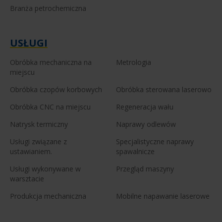
Branża petrochemiczna
USŁUGI
Obróbka mechaniczna na
Metrologia
miejscu
Obróbka czopów korbowych
Obróbka sterowana laserowo
Obróbka CNC na miejscu
Regeneracja wału
Natrysk termiczny
Naprawy odlewów
Usługi związane z
Specjalistyczne naprawy
ustawianiem.
spawalnicze
Usługi wykonywane w
Przegląd maszyny
warsztacie
Produkcja mechaniczna
Mobilne napawanie laserowe