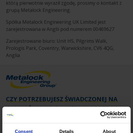
którą pierwotnie wyraził zgodę, prosimy o kontakt z
grupą Metalock Engineering.
Spółka Metalock Engineering UK Limited jest
zarejestrowana w Anglii pod numerem 00469627
Zarejestrowane biuro: Unit H5, Pilgrims Walk,
Prologis Park, Coventry, Warwickshire, CV6 4QG,
Anglia
CZY POTRZEBUJESZ ŚWIADCZONEJ NA
CAŁYM ŚWIECIE, DOSTĘPNEJ PRZEZ 24
GODZINY NA DOBĘ I 7 DNI W TYGODNIU
INTERWENCJI INŻYNIERYJNEJ?
Consent
Details
About