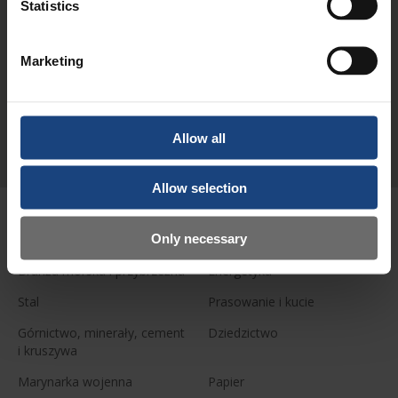
Statistics
Marketing
Allow all
Allow selection
BRANŻE
Only necessary
Branża morska i przybrzeżna
Energetyka
Stal
Prasowanie i kucie
Górnictwo, minerały, cement
Dziedzictwo
i kruszywa
Marynarka wojenna
Papier