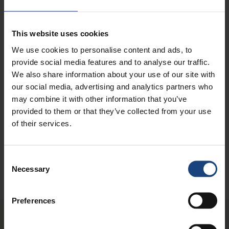
Grupa Metalock Engineering jest uznaną firmą
oferującą usługi w zakresie napraw urządzeń
This website uses cookies
mechanicznych, posiadającą udokumentowane
doświadczenie w zakresie napraw, konserwacji,
We use cookies to personalise content and ads, to
modyfikacji i modernizacji urządzeń na całym świecie.
provide social media features and to analyse our traffic.
We also share information about your use of our site with
Wybierz jedną z następujących lokalizacji
our social media, advertising and analytics partners who
may combine it with other information that you’ve
Szwecja
Wielka Brytania
provided to them or that they’ve collected from your use
of their services.
Niemcy
Francja
Indie
Arabia Saudyjska
Consent
Necessary
Selection
Zjednoczone
Emiraty Arabskie
Preferences