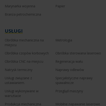
Marynarka wojenna
Papier
Branża petrochemiczna
USŁUGI
Obróbka mechaniczna na
Metrologia
miejscu
Obróbka czopów korbowych
Obróbka sterowana laserowo
Obróbka CNC na miejscu
Regeneracja wału
Natrysk termiczny
Naprawy odlewów
Usługi związane z
Specjalistyczne naprawy
ustawianiem.
spawalnicze
Usługi wykonywane w
Przegląd maszyny
warsztacie
Produkcja mechaniczna
Mobilne napawanie laserowe