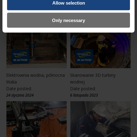
5 września 2024
Allow selection
Only necessary
Elektrownia wodna, północna
Skanowanie 3D turbiny
Walia
wodnej
Date posted:
Date posted:
24 stycznia 2024
6 listopada 2023