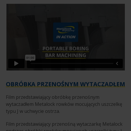
OBRÓBKA PRZENOŚNYM WYTACZADŁEM
Film przedstawiający obróbkę przenośnym
wytaczadłem Metalock rowków mocujących uszczelkę
typu J w uchwycie ostrza.
Film przedstawiający przenośną wytaczarkę Metalock
podczas obróbki rowków mocujących uszczelki typu J