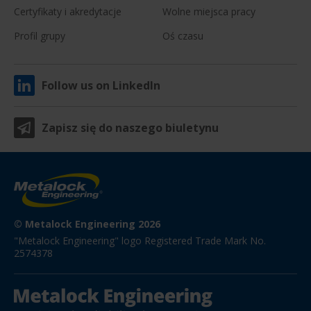
Certyfikaty i akredytacje
Wolne miejsca pracy
Profil grupy
Oś czasu
Follow us on LinkedIn
Zapisz się do naszego biuletynu
© Metalock Engineering 2026
"Metalock Engineering" logo Registered Trade Mark No. 
2574378