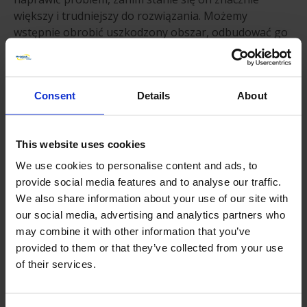
większy i trudniejszy do rozwiązania. Możemy
wstępnie obrobić uszkodzony obszar, odbudować go
za pomocą natrysku metalu, a następnie ponownie
obrobić do pierwotnego wymiaru.
DLACZEGO WARTO KORZYSTAĆ Z USŁUG
Consent
Details
About
METALOCK ENGINEERING W ZAKRESIE
NAPRAW ŚMIGIEŁ?
This website uses cookies
We use cookies to personalise content and ads, to
Jesteśmy przekonani, że jesteśmy odpowiednią firmą
provide social media features and to analyse our traffic.
do tego zadania dzięki naszemu bogatemu
We also share information about your use of our site with
doświadczeniu w zakresie usług naprawy śrub
our social media, advertising and analytics partners who
napędowych i pomocy klientom z różnych sektorów
may combine it with other information that you’ve
przemysłu morskiego. Bez względu na rodzaj
provided to them or that they’ve collected from your use
posiadanej jednostki pływającej, nasze usługi
of their services.
naprawcze przyniosą szeroki zakres korzyści i z
pewnością będziesz pod wrażeniem naszych usług.