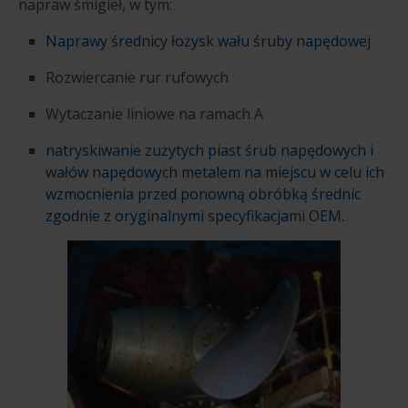
napraw śmigieł, w tym:
Naprawy średnicy łożysk wału śruby napędowej
Rozwiercanie rur rufowych
Wytaczanie liniowe na ramach A
natryskiwanie zużytych piast śrub napędowych i
wałów napędowych metalem na miejscu w celu ich
wzmocnienia przed ponowną obróbką średnic
zgodnie z oryginalnymi specyfikacjami OEM.