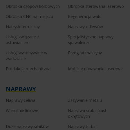
Obróbka czopów korbowych
Obróbka sterowana laserowo
Obróbka CNC na miejscu
Regeneracja wału
Natrysk termiczny
Naprawy odlewów
Usługi związane z
Specjalistyczne naprawy
ustawianiem.
spawalnicze
Usługi wykonywane w
Przegląd maszyny
warsztacie
Produkcja mechaniczna
Mobilne napawanie laserowe
NAPRAWY
Naprawy żeliwa
Zszywanie metalu
Wiercenie liniowe
Naprawa śrub i piast
okrętowych
Duże naprawy silników
Naprawy turbin