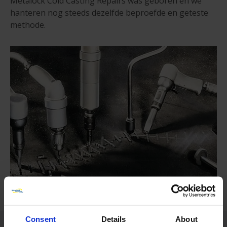
Metalock Cold Casting Repairs was geboren en we
hanteren nog steeds dezelfde beproefde en geteste
methode.
Consent
Details
About