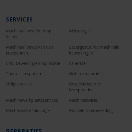
SERVICES
Machinaal bewerken op
Metrologie
locatie
Machinaal bewerken van
Lasergestuurde machinale
krukpennen
bewerkingen
CNC-bewerkingen op locatie
Asherstel
Thermisch spuiten
Gietstukreparaties
Uitlijnservices
Gespecialiseerde
lasreparaties
Machinewerkplaatsservices
Machinerevisie
Mechanische fabricage
Mobiele laserbekleding
REPARATIES