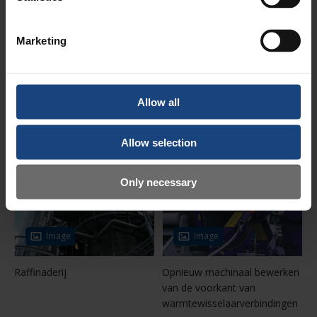
Image
Image
Marketing
Bouten spannen tijdens
Bouten spannen op grote
stilstand
schepen tijdens stillegging
raffinaderij
Allow all
Allow selection
Only necessary
Image
Image
Raffinaderij
Opnieuw machinaal bewerken
van de voorkant van
warmtewisselaarverbindingen