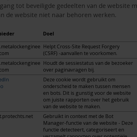
gang tot beveiligde gedeelten van de website m
an de website niet naar behoren werken.
bieder
Doel
metalockenginee
Helpt Cross-Site Request Forgery
.com
(CSRF) -aanvallen te voorkomen.
metalockenginee
Houdt de sessiestatus van de bezoeker
.com
over paginavragen bij.
edIn
Deze cookie wordt gebruikt om
eo
onderscheid te maken tussen mensen
en bots. Dit is gunstig voor de website
om juiste rapporten over het gebruik
van de website te maken.
t.protechts.net
Gebruikt in context met de Bot
Manager-functie van de website - Deze
functie detecteert, categoriseert en
verzamelt rapporten over potentiële