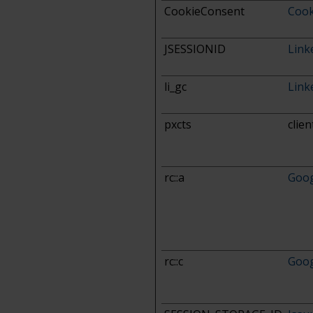
CookieConsent
Cook
JSESSIONID
Link
li_gc
Link
pxcts
clien
rc::a
Goog
rc::c
Goog