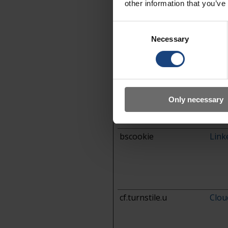
other information that you’ve
ARRAffinity
www.
Consent
ring
Necessary
Selection
ARRAffinitySameSite
www.
ring
bcookie
Link
Only necessary
bscookie
Link
cf.turnstile.u
Clou