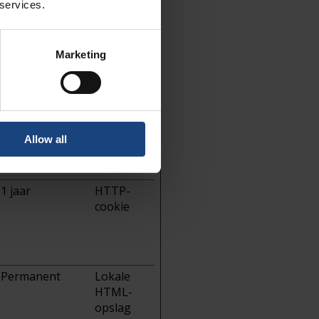
cookie
 services.
Sessie
HTTP-
cookie
Marketing
Sessie
HTTP-
cookie
1 jaar
HTTP-
Allow all
cookie
1 jaar
HTTP-
cookie
Permanent
Lokale
HTML-
opslag