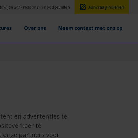
dwijde 24/7 respons in noodgevallen
Aanvraag indienen
tures
Over ons
Neem contact met ons op
ent en advertenties te
siteverkeer te
t onze partners voor