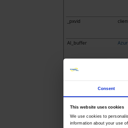
_pxvid
clien
AI_buffer
Azur
AI_sentBuffer
Azur
Consent
This website uses cookies
We use cookies to personalis
information about your use of
ai_session
Azur