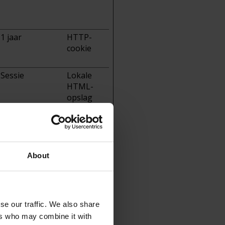
1 jaar
HTTP-
cookie
Sessie
Lokale
HTML-
opslag
Sessie
Lokale
About
HTML-
opslag
se our traffic. We also share
ers who may combine it with
1 dag
HTTP-