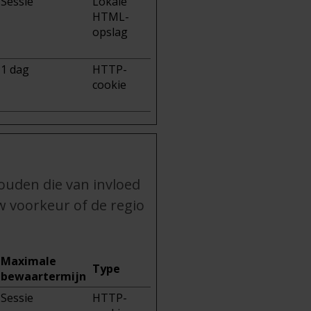
Sessie
Lokale
HTML-
opslag
1 dag
HTTP-
cookie
ouden die van invloed
w voorkeur of de regio
Maximale
Type
bewaartermijn
Sessie
HTTP-