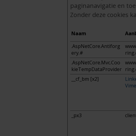
paginanavigatie en toe
Zonder deze cookies k
Naam
Aan
.AspNetCore.Antiforg
www.
ery.#
ring
.AspNetCore.Mvc.Coo
www.
kieTempDataProvider
ring
__cf_bm [x2]
Link
Vim
_px3
clien