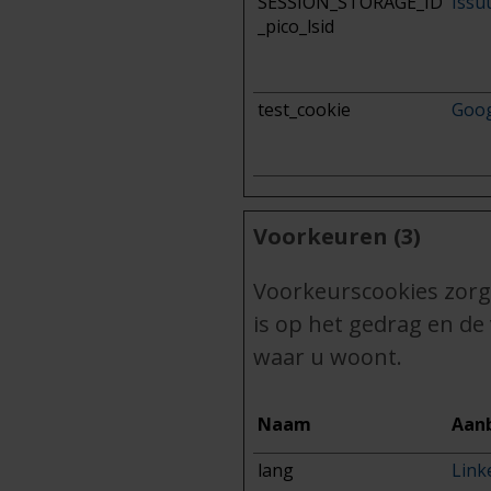
SESSION_STORAGE_ID
Issu
_pico_lsid
test_cookie
Goog
Voorkeuren (3)
Voorkeurscookies zorg
is op het gedrag en de
waar u woont.
Naam
Aan
lang
Link