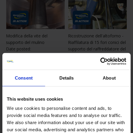
Modifica della vite del
Ricostruzione dell'altoforno -
supporto del mulino
Riaffilatura di 15 fori conici del
Date posted:
supporto del raffreddatore del
tuyere
1 giugno 2024
Date posted:
1 giugno 2024
Consent
Details
About
This website uses cookies
We use cookies to personalise content and ads, to
provide social media features and to analyse our traffic.
We also share information about your use of our site with
our social media, advertising and analytics partners who