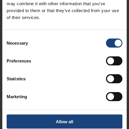
may combine it with other information that you’ve
Lavorazione delle facce della
Riforatura dei cuscinetti
provided to them or that they’ve collected from your use
flangia per alloggiare una
of their services.
nuova Valvola di ingresso
principale
Date posted:
Consent
18 ottobre 2023
Necessary
Selection
Preferences
Statistics
Marketing
Riparazione su un tornio
Fabbricazione di un albero a
convenzionale
gomiti
Allow all