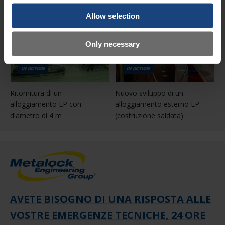
Allow selection
Only necessary
Ritornitura di un
Nuovo sviluppo di un
alloggiamento LP con
alloggiamento esterno LP
diametro di 4 m
(costruzione saldata)
AVETE BISOGNO DI UNA RISPOSTA ALLE
VOSTRE EMERGENZE TECNICHE, 24 ORE