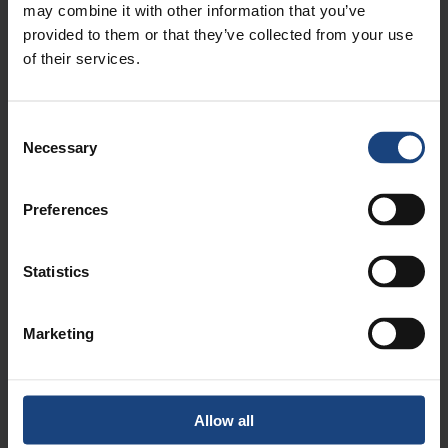
may combine it with other information that you’ve
te bieden aan een nieuwe
hoofdinlaatklep
provided to them or that they’ve collected from your use
Date posted:
of their services.
18 oktober 2023
Consent
Necessary
Selection
Preferences
Statistics
Reparatie aan een
Vervaardiging van een krukas
Marketing
conventionele draaimachine
Allow all