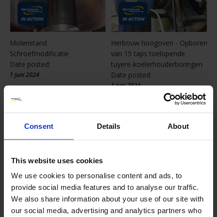
Molenstand
Herbouw hoogoven - Opboren
Schroefmodificatie
van 15 taps toelopende
Date posted:
tuyere-koelerhouderboringen
Date posted:
1 juni 2024
1 juni 2024
Consent
Details
About
This website uses cookies
We use cookies to personalise content and ads, to
provide social media features and to analyse our traffic.
We also share information about your use of our site with
Flensvlakken worden
Opnieuw boren van lagers
our social media, advertising and analytics partners who
machinaal bewerkt om plaats