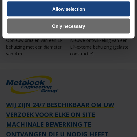
Allow selection
Only necessary
Opnieuw draaien van een LP-
Nieuwe ontwikkeling van een
behuizing met een diameter
LP-externe behuizing (gelaste
van 4 m
constructie)
WIJ ZIJN 24/7 BESCHIKBAAR OM UW
VERZOEK VOOR ELKE ON SITE
MACHINALE BEWERKING TE
ONTVANGEN DIE U NODIG HEEFT