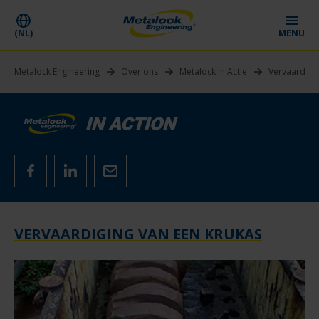
(NL)
MENU
Metalock Engineering
Over ons
Metalock In Actie
Vervaardigi
VERVAARDIGING VAN EEN KRUKAS