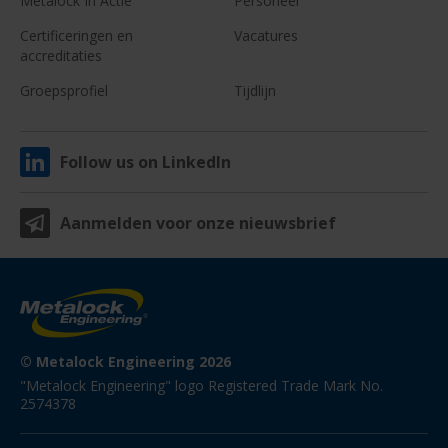
Metalock In Actie
Personeel
Certificeringen en
Vacatures
accreditaties
Groepsprofiel
Tijdlijn
Follow us on LinkedIn
Aanmelden voor onze nieuwsbrief
© Metalock Engineering 2026
"Metalock Engineering" logo Registered Trade Mark No. 
2574378