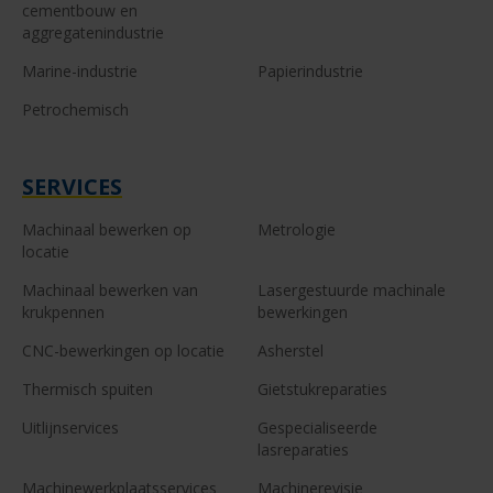
cementbouw en
aggregatenindustrie
Marine-industrie
Papierindustrie
Petrochemisch
SERVICES
Machinaal bewerken op
Metrologie
locatie
Machinaal bewerken van
Lasergestuurde machinale
krukpennen
bewerkingen
CNC-bewerkingen op locatie
Asherstel
Thermisch spuiten
Gietstukreparaties
Uitlijnservices
Gespecialiseerde
lasreparaties
Machinewerkplaatsservices
Machinerevisie