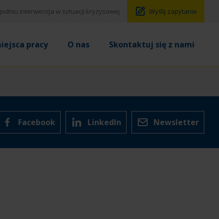
godniu interwencja w sytuacji kryzysowej
Wyślij zapytanie
iejsca pracy
O nas
Skontaktuj się z nami
Facebook
LinkedIn
Newsletter