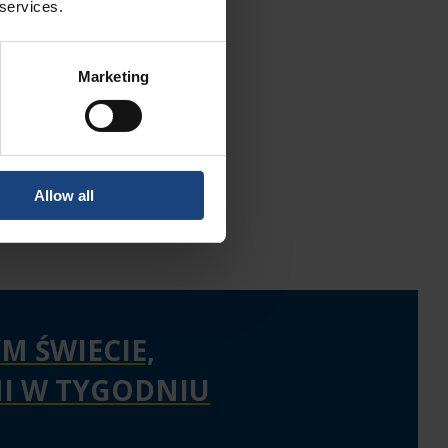
 services.
Marketing
Allow all
M ŚWIECIE,
NI W TYGODNIU