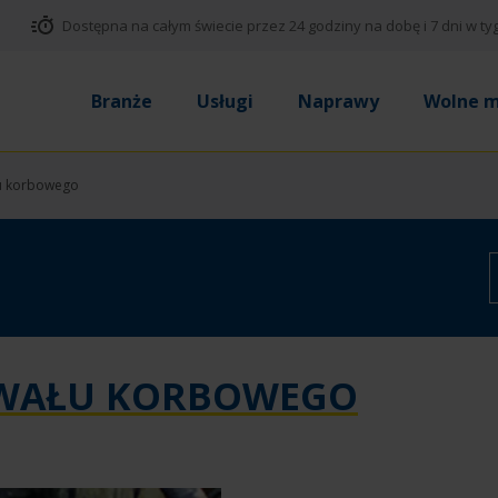
Dostępna na całym świecie przez 24 godziny na dobę i 7 dni w ty
Branże
Usługi
Naprawy
Wolne m
u korbowego
 WAŁU KORBOWEGO