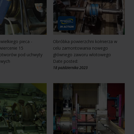
ielkiego pieca -
Obróbka powierzchni kołnierza w
iercenie 15
celu zamontowania nowego
otworów pod uchwyty
głównego zaworu wlotowego
owych
Date posted:
:
18 października 2023