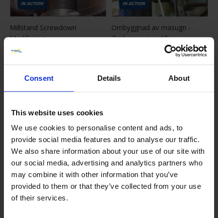
Millstand Screwdown
Ombyggnad av masugn -
Modifiering
Omborrning av 15
Date posted:
avsmalnande hål för
kylarhållare för tuyere
1 juni 2024
Date posted:
Consent
Details
About
1 juni 2024
This website uses cookies
We use cookies to personalise content and ads, to
provide social media features and to analyse our traffic.
We also share information about your use of our site with
our social media, advertising and analytics partners who
may combine it with other information that you’ve
provided to them or that they’ve collected from your use
Flänsytor bearbetas för att
Omborrning av lager
of their services.
passa till en ny inloppsventil