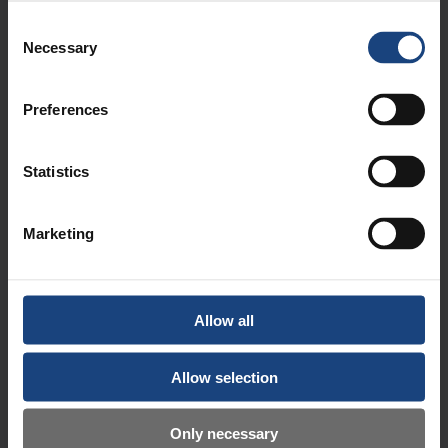
Date posted:
18 oktober 2023
Consent
Necessary
Selection
Preferences
Statistics
Marketing
Reparation av en
Tillverkning av vevaxel
konventionell svarvmaskin
Allow all
Allow selection
Only necessary