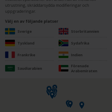
utrustning, skräddarsydda modifieringar och
uppgraderingar.
Välj en av följande platser
Sverige
Storbritannien
Tyskland
Sydafrika
Frankrike
Indien
Förenade
Saudiarabien
Arabemiraten