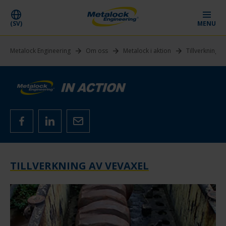
(SV)
MENU
Metalock Engineering
Om oss
Metalock i aktion
Tillverkning a
TILLVERKNING AV VEVAXEL