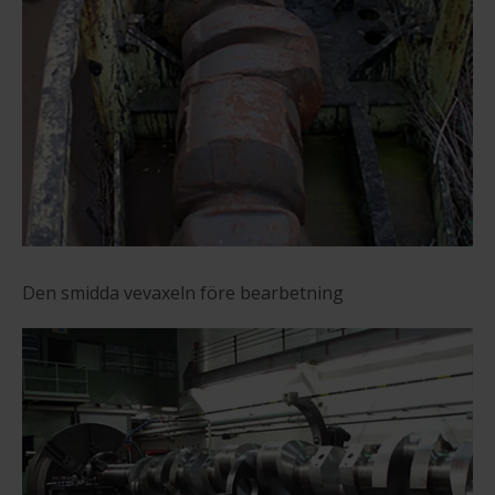
Den smidda vevaxeln före bearbetning