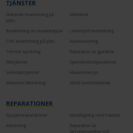
TJÄNSTER
Skärande bearbetning på
Mätteknik
plats
Bearbetning av vevaxeltappar
Laserstyrd bearbetning
CNC-bearbetning på plats
Axelrenovering
Termisk sprutning
Reparation av gjutdelar
Rikttjänster
Specialsvetsreparationer
Verkstadstjänster
Maskinöversyn
Mekanisk tillverkning
Mobil laserbeklädnad
REPARATIONER
Gjutjärnsreparationer
Metallagning med tvärkilar
Arborrning
Reparation av
fartygspropellrar och