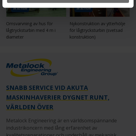
Omsvarvning av hus för
Nykonstruktion av ytterhölje
lågtrycksturbin med 4 m i
för lågtrycksturbin (svetsad
diameter
konstruktion)
SNABB SERVICE VID AKUTA
MASKINHAVERIER DYGNET RUNT,
VÄRLDEN ÖVER
Metalock Engineering är en världsomspännande
industrikoncern med lång erfarenhet av
kvalitetsreparationer och underhåll av mekanisk