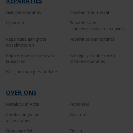
REPARATIES
Gietijzerreparaties
Hechten met metaal
Lijnboren
Reparatie aan
scheepsschroeven en naven
Reparaties aan grote
Reparaties aan turbines
dieselmotoren
Repareren en richten van
Scheeps-, maritieme en
krukassen
offshorereparaties
Naslijpen van persfundatie
OVER ONS
Metalock In Actie
Personeel
Certificeringen en
Vacatures
accreditaties
Groepsprofiel
Tijdlijn