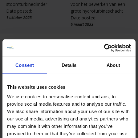
stoomturbinecilinder
voor het bewerken van een
Date posted:
grote hydroturbineschacht
Date posted:
1 oktober 2023
6 maart 2023
Consent
Details
About
WIJ ZIJN 24/7 BESCHIKBAAR OM UW
VERZOEK VOOR ELKE ON SITE
This website uses cookies
MACHINALE BEWERKING TE
We use cookies to personalise content and ads, to
ONTVANGEN DIE U NODIG HEEFT
provide social media features and to analyse our traffic.
We also share information about your use of our site with
De Metalock Engineering Groep is een erkend
our social media, advertising and analytics partners who
reparatiebedrijf voor mechanische apparatuur en
may combine it with other information that you’ve
beschikt over beproefde expertise op het gebied van
provided to them or that they’ve collected from your use