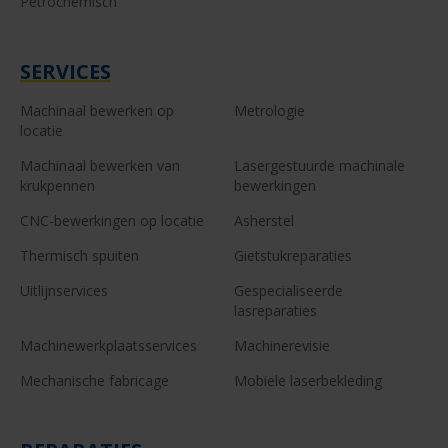
Petrochemisch
SERVICES
Machinaal bewerken op
Metrologie
locatie
Machinaal bewerken van
Lasergestuurde machinale
krukpennen
bewerkingen
CNC-bewerkingen op locatie
Asherstel
Thermisch spuiten
Gietstukreparaties
Uitlijnservices
Gespecialiseerde
lasreparaties
Machinewerkplaatsservices
Machinerevisie
Mechanische fabricage
Mobiele laserbekleding