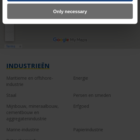
Only necessary
INDUSTRIEËN
Maritieme en offshore-
Energie
industrie
Staal
Persen en smeden
Mijnbouw, mineraalbouw,
Erfgoed
cementbouw en
aggregatenindustrie
Marine-industrie
Papierindustrie