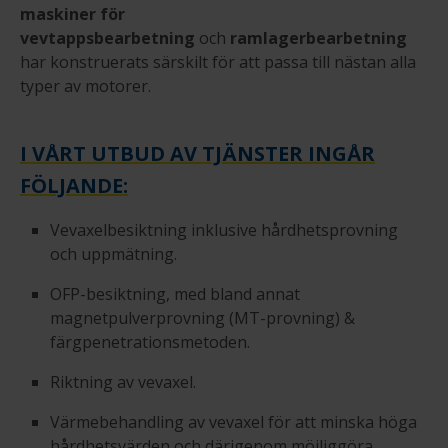
maskiner för
vevtappsbearbetning
och
ramlagerbearbetning
har konstruerats särskilt för att passa till nästan alla
typer av motorer.
I VÅRT UTBUD AV TJÄNSTER INGÅR
FÖLJANDE:
Vevaxelbesiktning inklusive hårdhetsprovning
och uppmätning.
OFP-besiktning, med bland annat
magnetpulverprovning (MT-provning) &
färgpenetrationsmetoden.
Riktning av vevaxel.
Värmebehandling av vevaxel för att minska höga
hårdhetsvärden och därigenom möjliggöra