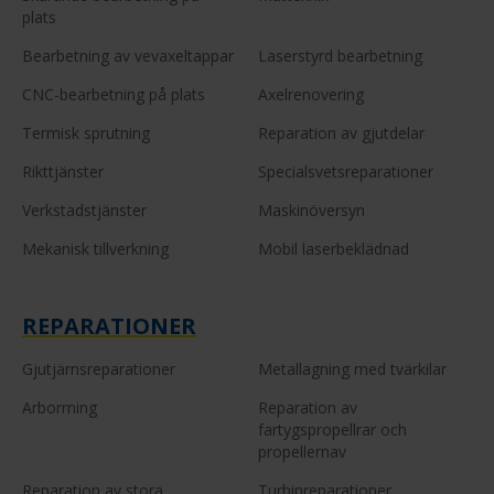
plats
Bearbetning av vevaxeltappar
Laserstyrd bearbetning
CNC-bearbetning på plats
Axelrenovering
Termisk sprutning
Reparation av gjutdelar
Rikttjänster
Specialsvetsreparationer
Verkstadstjänster
Maskinöversyn
Mekanisk tillverkning
Mobil laserbeklädnad
REPARATIONER
Gjutjärnsreparationer
Metallagning med tvärkilar
Arborrning
Reparation av
fartygspropellrar och
propellernav
Reparation av stora
Turbinreparationer