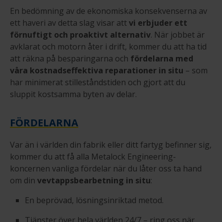
En bedömning av de ekonomiska konsekvenserna av
ett haveri av detta slag visar att
vi erbjuder ett
förnuftigt och proaktivt alternativ
. När jobbet är
avklarat och motorn åter i drift, kommer du att ha tid
att räkna på besparingarna och
fördelarna med
våra kostnadseffektiva reparationer in situ
– som
har minimerat stilleståndstiden och gjort att du
sluppit kostsamma byten av delar.
FÖRDELARNA
Var än i världen din fabrik eller ditt fartyg befinner sig,
kommer du att få alla Metalock Engineering-
koncernen vanliga fördelar när du låter oss ta hand
om din
vevtappsbearbetning in situ
:
En beprövad, lösningsinriktad metod.
Tjänster över hela världen 24/7 – ring oss när