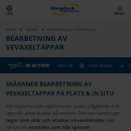
(SV)
MENU
Home
Tjänster
Bearbetning av vevaxeltappar
BEARBETNING AV
VEVAXELTAPPAR
View all
Case Studies
D
SKÄRANDE BEARBETNING AV
VEVAXELTAPPAR PÅ PLATS & IN SITU
Vid motorfel som uppkommer under pågående drift
uppstår alltid skador på motorn. Det kan handla om
lager som skär och orsakar vevaxelskador
eller
rentav en
vevstake som slår igenom