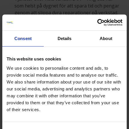
som helst på dygnet för att spara tid och pengar
genom att slippa dyra reparationer på verkstad.
Bygg upp och värna ditt professionella rykte med
vår hjälp.
Consent
Details
About
Bearbetning med verkstadskvalitet ute på fältet.
En enda leverantör av all er skärande bearbetning
This website uses cookies
på plats.
We use cookies to personalise content and ads, to
Närmare 70 års erfarenhet av maskinteknik i
provide social media features and to analyse our traffic.
ryggen – du kan lita på att vi håller deadline,
We also share information about your use of our site with
budget och högsta kvalitetsstandard även vid de
our social media, advertising and analytics partners who
mest krävande projekt.
may combine it with other information that you’ve
provided to them or that they’ve collected from your use
of their services.