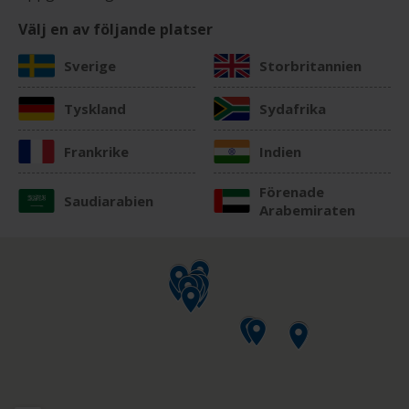
Välj en av följande platser
Sverige
Storbritannien
Tyskland
Sydafrika
Frankrike
Indien
Förenade
Saudiarabien
Arabemiraten