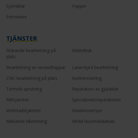
Sjömilitär
Papper
Petrokemi
TJÄNSTER
Skärande bearbetning på
Mätteknik
plats
Bearbetning av vevaxeltappar
Laserstyrd bearbetning
CNC-bearbetning på plats
Axelrenovering
Termisk sprutning
Reparation av gjutdelar
Rikttjänster
Specialsvetsreparationer
Verkstadstjänster
Maskinöversyn
Mekanisk tillverkning
Mobil laserbeklädnad