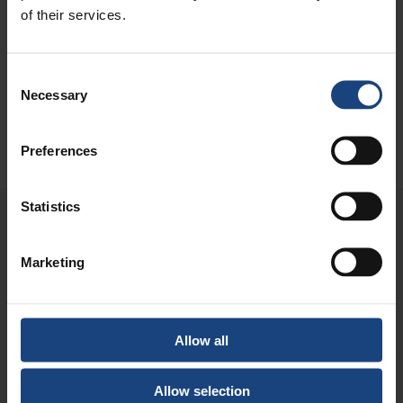
gjutgods, har koncernen nu ett av världens mest
of their services.
erfarna och begåvade lag av medarbetare när
det gäller skärande bearbetning ute på fältet,
med stöd från vår moderorganisation Granitor,
Consent
Necessary
som investerar inom verksamhetsområdet för
Selection
att ytterligare förstärka företagets kapacitet och
renommé.
Preferences
Statistics
METALOCK I AKTION
Marketing
Allow all
Allow selection