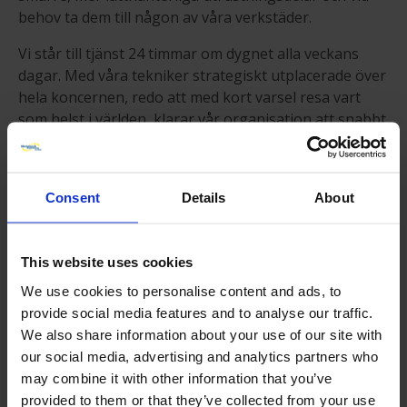
behov ta dem till någon av våra verkstäder.
Vi står till tjänst 24 timmar om dygnet alla veckans
dagar. Med våra tekniker strategiskt utplacerade över
hela koncernen, redo att med kort varsel resa vart
som helst i världen, klarar vår organisation att snabbt
ta itu med akuta haverier 365 dagar om året.
All vår personal känner väl till arbetsmiljön ute på
fältet och vilka krav som ställs på dem att uppfylla
Consent
Details
About
programmets mål.
This website uses cookies
VÅRT FÖRETAG
We use cookies to personalise content and ads, to
provide social media features and to analyse our traffic.
Metalock Engineering är en koncern inom
We also share information about your use of our site with
området maskintekniska tjänster och vi erbjuder
our social media, advertising and analytics partners who
ett sortiment med specialtjänster för industrin
may combine it with other information that you’ve
över hela världen. Utöver reparationer av
provided to them or that they’ve collected from your use