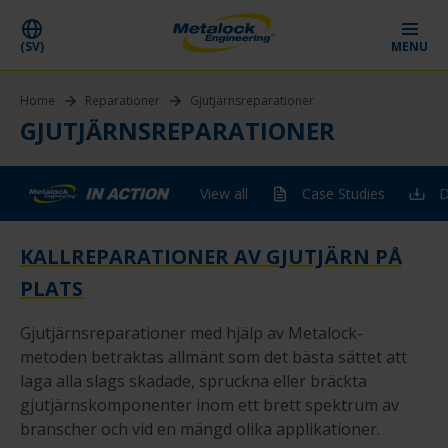
(SV)
MENU
Home
Reparationer
Gjutjärnsreparationer
GJUTJÄRNSREPARATIONER
View all
Case Studies
D
KALLREPARATIONER AV GJUTJÄRN PÅ
PLATS
Gjutjärnsreparationer med hjälp av Metalock-
metoden betraktas allmänt som det bästa sättet att
laga alla slags skadade, spruckna eller bräckta
gjutjärnskomponenter inom ett brett spektrum av
branscher och vid en mängd olika applikationer.