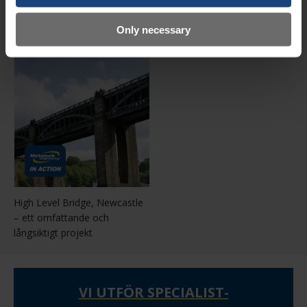
Image
Only necessary
-
Metalockning
High Level Bridge, Newcastle
– ett omfattande och
långsiktigt projekt
VI UTFÖR SPECIALIST-