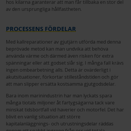
hos kilarna garanterar att man får tillbaka en stor del
av den ursprungliga hållfastheten.
PROCESSENS FÖRDELAR
Med kallreparationer av gjutjärn utförda med denna
beprövade metod kan man undvika att behöva
använda värme och därmed även risken för extra
spänningar eller att godset slår sig. I många fall krävs
ingen ombearbetning alls. Detta är ovärderligt i
akutsituationer, förkortar stilleståndstiden och gör
att man slipper ersätta kostsamma gjutgodsdelar.
Bara inom marinindustrin har man lyckats spara
många tiotals miljoner åt fartygsägarna tack vare
minskat tidsbortfall vid haverier och motorfel. Det har
blivit en vanlig situation att större
kapitalanläggnings- och utrustningsdelar räddas
genom ett snabbt ingrepp från oss vid totala