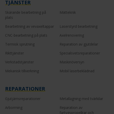
TJÄNSTER
Skärande bearbetning på
Mätteknik
plats
Bearbetning av vevaxeltappar
Laserstyrd bearbetning
CNC-bearbetning på plats
Axelrenovering
Termisk sprutning
Reparation av gjutdelar
Rikttjänster
Specialsvetsreparationer
Verkstadstjänster
Maskinöversyn
Mekanisk tillverkning
Mobil laserbeklädnad
REPARATIONER
Gjutjärnsreparationer
Metallagning med tvärkilar
Arborrning
Reparation av
fartygspropellrar och