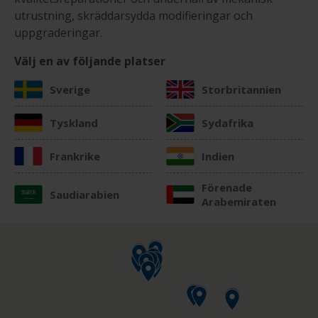
utrustning, skräddarsydda modifieringar och
uppgraderingar.
Välj en av följande platser
Sverige
Storbritannien
Tyskland
Sydafrika
Frankrike
Indien
Förenade
Saudiarabien
Arabemiraten