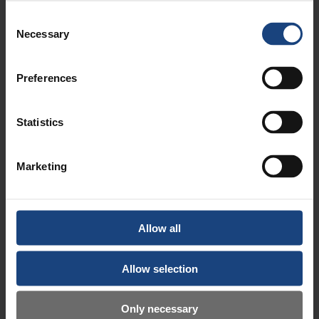
Consent
Necessary
Selection
Preferences
Statistics
Vattenkraftverk, norra Wales
3D-skanning av vattenturbiner
Date posted:
Date posted:
Marketing
24 januari 2024
6 november 2023
Allow all
Allow selection
Only necessary