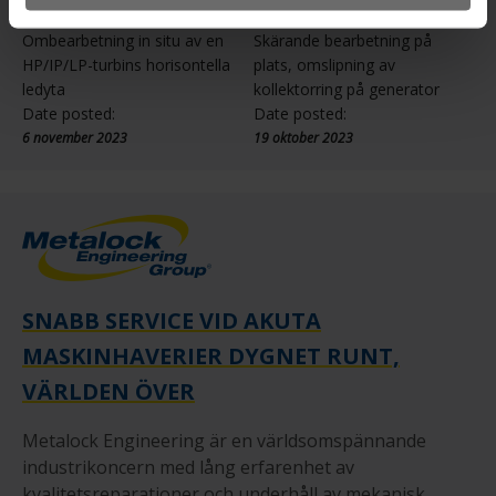
Ombearbetning in situ av en
Skärande bearbetning på
HP/IP/LP-turbins horisontella
plats, omslipning av
ledyta
kollektorring på generator
Date posted:
Date posted:
6 november 2023
19 oktober 2023
SNABB SERVICE VID AKUTA
MASKINHAVERIER DYGNET RUNT,
VÄRLDEN ÖVER
Metalock Engineering är en världsomspännande
industrikoncern med lång erfarenhet av
kvalitetsreparationer och underhåll av mekanisk