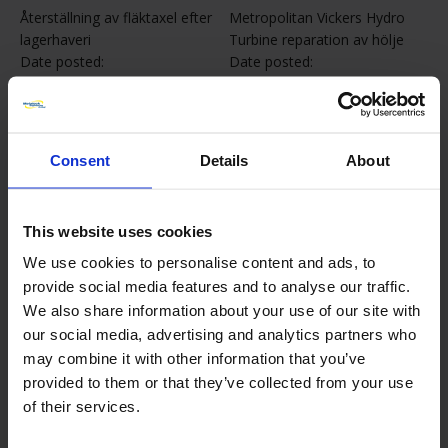
Återställning av fläktaxel efter
Metropolitan Vickers Hydro
lagerhaveri
Turbine reparation av hölje
Date posted:
Date posted:
21 mars 2025
5 september 2024
Consent
Details
About
This website uses cookies
We use cookies to personalise content and ads, to
provide social media features and to analyse our traffic.
We also share information about your use of our site with
Generatorns
Borrning av 160 MW
our social media, advertising and analytics partners who
rotortappdiameter
gasturbincylinder
may combine it with other information that you’ve
ombearbetad på plats
Date posted:
provided to them or that they’ve collected from your use
Date posted:
1 juni 2024
of their services.
5 september 2024