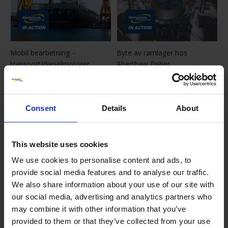
Mobil bearbetning –
Byte av ramlager hos
transport/dieselmotorer
Aberthaw Fisher
Consent
Details
About
This website uses cookies
We use cookies to personalise content and ads, to
provide social media features and to analyse our traffic.
We also share information about your use of our site with
Reparation av balanshjulet på
Reparation av en huvudmotor
our social media, advertising and analytics partners who
en fartygsmotor
may combine it with other information that you’ve
provided to them or that they’ve collected from your use