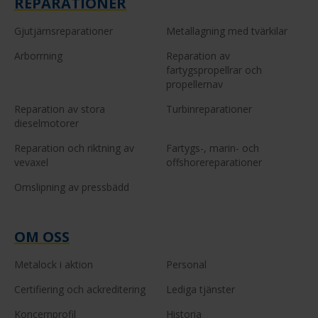
REPARATIONER
Gjutjärnsreparationer
Metallagning med tvärkilar
Arborrning
Reparation av
fartygspropellrar och
propellernav
Reparation av stora
Turbinreparationer
dieselmotorer
Reparation och riktning av
Fartygs-, marin- och
vevaxel
offshorereparationer
Omslipning av pressbädd
OM OSS
Metalock i aktion
Personal
Certifiering och ackreditering
Lediga tjänster
Koncernprofil
Historia