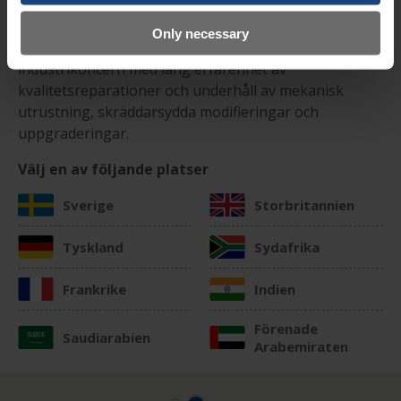
VÄRLDEN ÖVER
Only necessary
Metalock Engineering är en världsomspännande
industrikoncern med lång erfarenhet av
kvalitetsreparationer och underhåll av mekanisk
utrustning, skräddarsydda modifieringar och
uppgraderingar.
Välj en av följande platser
Sverige
Storbritannien
Tyskland
Sydafrika
Frankrike
Indien
Förenade
Saudiarabien
Arabemiraten