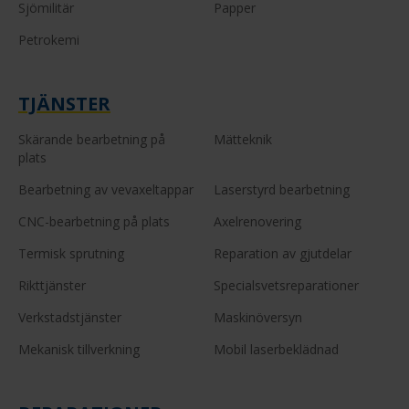
Sjömilitär
Papper
Petrokemi
TJÄNSTER
Skärande bearbetning på
Mätteknik
plats
Bearbetning av vevaxeltappar
Laserstyrd bearbetning
CNC-bearbetning på plats
Axelrenovering
Termisk sprutning
Reparation av gjutdelar
Rikttjänster
Specialsvetsreparationer
Verkstadstjänster
Maskinöversyn
Mekanisk tillverkning
Mobil laserbeklädnad